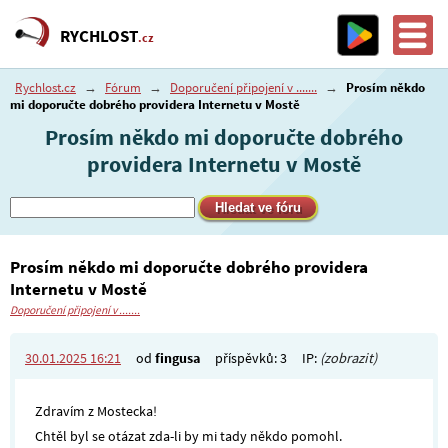
RYCHLOST
.cz
Rychlost.cz
→
Fórum
→
Doporučení připojení v .......
→
Prosím někdo
mi doporučte dobrého providera Internetu v Mostě
Prosím někdo mi doporučte dobrého
providera Internetu v Mostě
Prosím někdo mi doporučte dobrého providera
Internetu v Mostě
Doporučení připojení v .......
30.01.2025 16:21
od
fingusa
příspěvků: 3
IP:
(zobrazit)
Zdravím z Mostecka!
Chtěl byl se otázat zda-li by mi tady někdo pomohl.