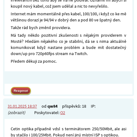
irrelevantní bez toho aby se na ně podíval. Oznámil mi abych si
koupil nový kabel, což jsem udělal a nic to nevyřešilo.
Internet mám momentálně přes kabel, 100/100, i když co ke mě
většinou dorazí je 94/94 v dobrý den a pod 80 ve špatný den.
Takže rád bych změnil providera.
Má tady někdo pozitivní zkušenosti s nějakým providerem v
Mostě? Hledám nějakého co je stabilní, dá se s nima aktuálně
komunikovat když nastane problém a bude mít dostatečný
down/up pro 720p60fps stream na Twitch.
Předem děkuji za pomoc.
31.01.2025 18:37
od
qw84
příspěvků: 18
IP:
(zobrazit)
Poskytovatel:
O2
Cetin optika případně vdsl s terminátorem 250/50Mbit, ale asi
by stačilo i 100/25Mbit. Pokud není jiný místní ISP s optikou.