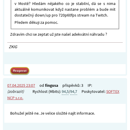
v Mostě? Hledám nějakého co je stabilní, dá se s nima
aktuálně komunikovat když nastane problém a bude mít
dostatečný down/up pro 720p60fps stream na Twitch.
Předem děkuji za pomoc.
Zdravím chci se zeptat už jste našel adekvátní náhradu ?
ZKIG
07.04.2025 23:07
od
fingusa
příspěvků: 3
IP:
(zobrazit)
Rychlost (Mbits):
94,5
/
94,7
Poskytovatel:
SOFTEX
NCP s.r.o.
Bohužel ještě ne. Je velice složité najít informace.