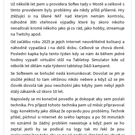
Už několik let jsem u providera Softex tady v Mostě a celkově s
tímto providerem byly problémy ale nikdy příliš příšerné. Hry
ztěžující si na šílené NAT nad kterým nemám kontrolu,
náhodné 30ti vteřinové výpadky které by skoro nikoho
nenaštvali kromě někoho jako já co rád, jako hobby, streamuje
na Twitchy apod.
Od začátku roku 2025 je jejich Internet neuvěřitelně kolísavý a
náhodně vypadává i na delší dobu. Celkově se chová divně.
Poslední kapka byla tento týden kdy se nám 4x během jedné
hodiny vypadl virtuální stůl na Tabletop Simulator kde už
několik let dělám naše týdenní tabletop D&D kampaně.
Se Softexem se bohužel nedá komunikovat. Dovolat se jim je
složité jelikož to tam většinou nikdo nebere a když už se jim
člověk dovolá tak jsou neochotní jako kdyby jsem nebyl jejich
stálý zákazník už skoro 10 let.
Naposledy se mi konečně povedlo je dokopat aby sem poslali
technika. Pro příjezd tohoto technika jsem už měsíc připravoval
logy konektivity jako důkaz že opravdu jsou problémy. Technik
přišel, píchnul si Internet do svého laptopu a po 5ti minutách
mi oznámil že žádný problém neexistuje a když jsem se ho
zeptal jestli by se podíval na logy tak mi řekl že jsou