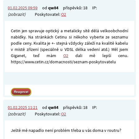
01.02.2025 09:59
od
qw84
příspěvků: 18
IP:
(zobrazit)
Poskytovatel:
O2
Cetin jen spravuje optický a metalicky sítě dělá velkoobchodní
nabídky. Na stránkách Cetinu si někoho vyberte ze seznamu
podle ceny. Kvalita je +- stejná vždycky záleží na kvalitě kabelu
v místě zřízení (speciálně u VDSL délka vedení atd.) Měl jsem
Giganet, teď mám
O2
dali mě lepší cenu.
https://www.cetin.cz/domacnosti/seznam-poskytovatelu
01.02.2025 11:21
od
qw84
příspěvků: 18
IP:
(zobrazit)
Poskytovatel:
O2
Ještě mě napadlo není problém třeba u vás doma v routru?