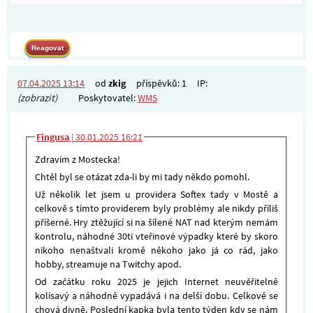
07.04.2025 13:14
od
zkig
příspěvků: 1
IP:
(zobrazit)
Poskytovatel:
WMS
Fingusa
|
30.01.2025 16:21
Zdravím z Mostecka!
Chtěl byl se otázat zda-li by mi tady někdo pomohl.
Už několik let jsem u providera Softex tady v Mostě a
celkově s tímto providerem byly problémy ale nikdy příliš
příšerné. Hry ztěžující si na šílené NAT nad kterým nemám
kontrolu, náhodné 30ti vteřinové výpadky které by skoro
nikoho nenaštvali kromě někoho jako já co rád, jako
hobby, streamuje na Twitchy apod.
Od začátku roku 2025 je jejich Internet neuvěřitelně
kolísavý a náhodně vypadává i na delší dobu. Celkově se
chová divně. Poslední kapka byla tento týden kdy se nám