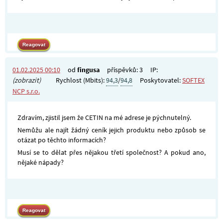
01.02.2025 00:10
od
fingusa
příspěvků: 3
IP:
(zobrazit)
Rychlost (Mbits):
94,3
/
94,8
Poskytovatel:
SOFTEX
NCP s.r.o.
Zdravím, zjistil jsem že CETIN na mé adrese je pýchnutelný.
Nemůžu ale najít žádný ceník jejich produktu nebo způsob se
otázat po těchto informacích?
Musí se to dělat přes nějakou třetí společnost? A pokud ano,
nějaké nápady?