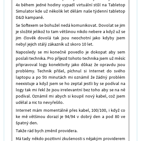
4x během jedné hodiny vypadl virtuální stůl na Tabletop
Simulator kde už několik let dělám naše týdenní tabletop
D&D kampaně.
Se Softexem se bohužel nedá komunikovat. Dovolat se jim
je složité jelikož to tam většinou nikdo nebere a když už se
jim člověk dovolá tak jsou neochotní jako kdyby jsem
nebyl jejich stálý zákazník už skoro 10 let.
Naposledy se mi konečně povedlo je dokopat aby sem
poslali technika. Pro příjezd tohoto technika jsem už měsíc
připravoval logy konektivity jako důkaz že opravdu jsou
problémy. Technik přišel, píchnul si Internet do svého
laptopu a po 5ti minutách mi oznámil že žádný problém
neexistuje a když jsem se ho zeptal jestli by se podíval na
logy tak mi řekl že jsou irrelevantní bez toho aby se na ně
podíval. Oznámil mi abych si koupil nový kabel, což jsem
udělal a nic to nevyřešilo.
Internet mám momentálně přes kabel, 100/100, i když co
ke mě většinou dorazí je 94/94 v dobrý den a pod 80 ve
špatný den.
Takže rád bych změnil providera.
Má tady někdo pozitivní zkušenosti s nějakým providerem