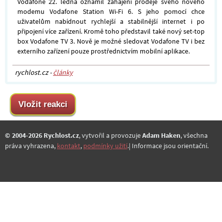
Vodafone 22. ledna oznámil zahájení prodeje svého nového
modemu Vodafone Station Wi-Fi 6. S jeho pomocí chce
uživatelům nabídnout rychlejší a stabilnější internet i po
připojení více zařízení. Kromě toho představil také nový set-top
box Vodafone TV 3. Nově je možné sledovat Vodafone TV i bez
externího zařízení pouze prostřednictvím mobilní aplikace.
rychlost.cz -
články
© 2004-2026 Rychlost.cz
, vytvořil a provozuje
Adam Haken
, všechna
práva vyhrazena,
kontakt
,
podmínky užití
.| Informace jsou orientační.