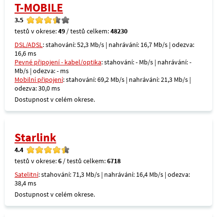
T-MOBILE
3.5
testů v okrese:
49
/ testů celkem:
48230
DSL/ADSL
: stahování: 52,3 Mb/s | nahrávání: 16,7 Mb/s | odezva:
16,6 ms
Pevné připojení - kabel/optika
: stahování: - Mb/s | nahrávání: -
Mb/s | odezva: - ms
Mobilní připojení
: stahování: 69,2 Mb/s | nahrávání: 21,3 Mb/s |
odezva: 30,0 ms
Dostupnost v celém okrese.
Starlink
4.4
testů v okrese:
6
/ testů celkem:
6718
Satelitní
: stahování: 71,3 Mb/s | nahrávání: 16,4 Mb/s | odezva:
38,4 ms
Dostupnost v celém okrese.