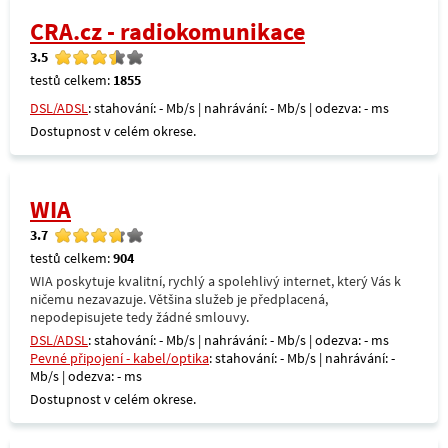
CRA.cz - radiokomunikace
3.5
testů celkem:
1855
DSL/ADSL
: stahování: - Mb/s | nahrávání: - Mb/s | odezva: - ms
Dostupnost v celém okrese.
WIA
3.7
testů celkem:
904
WIA poskytuje kvalitní, rychlý a spolehlivý internet, který Vás k
ničemu nezavazuje. Většina služeb je předplacená,
nepodepisujete tedy žádné smlouvy.
DSL/ADSL
: stahování: - Mb/s | nahrávání: - Mb/s | odezva: - ms
Pevné připojení - kabel/optika
: stahování: - Mb/s | nahrávání: -
Mb/s | odezva: - ms
Dostupnost v celém okrese.