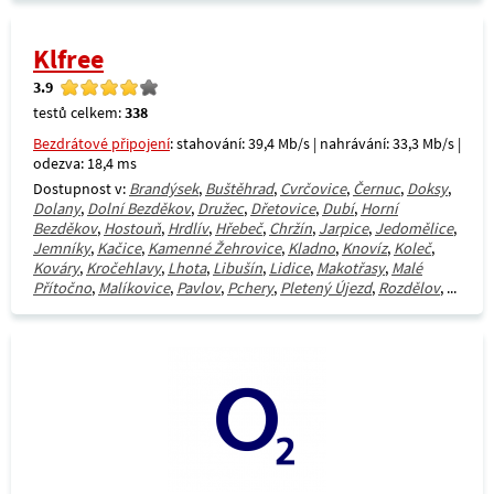
Klfree
3.9
testů celkem:
338
Bezdrátové připojení
: stahování: 39,4 Mb/s | nahrávání: 33,3 Mb/s |
odezva: 18,4 ms
Dostupnost v:
Brandýsek
,
Buštěhrad
,
Cvrčovice
,
Černuc
,
Doksy
,
Dolany
,
Dolní Bezděkov
,
Družec
,
Dřetovice
,
Dubí
,
Horní
Bezděkov
,
Hostouň
,
Hrdlív
,
Hřebeč
,
Chržín
,
Jarpice
,
Jedomělice
,
Jemníky
,
Kačice
,
Kamenné Žehrovice
,
Kladno
,
Knovíz
,
Koleč
,
Kováry
,
Kročehlavy
,
Lhota
,
Libušín
,
Lidice
,
Makotřasy
,
Malé
Přítočno
,
Malíkovice
,
Pavlov
,
Pchery
,
Pletený Újezd
,
Rozdělov
, ...