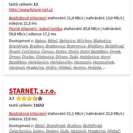
testů celkem:
13
http://www.future-net.cz
Bezdrátové připojení
: stahování: 21,4 Mb/s | nahrávání: 13,0 Mb/s |
odezva: 22,3 ms
Pevné připojení - kabel/optika
: stahování: 85,6 Mb/s | nahrávání:
59,8 Mb/s | odezva: 17,1 ms
Dostupnost v:
Bakov
,
Běleč
,
Beřovice
,
Bílichov
,
Blahotice
,
Brandýsek
,
Braškov
,
Bratkovice
,
Bratronice
,
Břešťany
,
Buštěhrad
,
Byseň
,
Cvrčovice
,
Černuc
,
Doksy
,
Dolín
,
Dolní Bezděkov
,
Drnek
,
Drnov
,
Družec
,
Dřetovice
,
Dřínov
,
Dubí
,
Hobšovice
,
Horní
Bezděkov
,
Hořešovice
,
Hořešovičky
,
Hospozín
,
Hospozínek
,
Hostouň
,
Hradečno
,
Hrdlív
,
Hřebeč
,
Humny
,
Hvězda
, ...
STARNET, s.r.o.
3.7
testů celkem:
11652
Bezdrátové připojení
: stahování: 51,1 Mb/s | nahrávání: 32,0 Mb/s |
odezva: 15,9 ms
Dostupnost v:
Běleč
,
Brandýsek
,
Braškov
,
Buštěhrad
,
Čelechovice
,
Doksy
,
Dolany
,
Dubí
,
Hostouň
,
Hradečno
,
Hřebeč
,