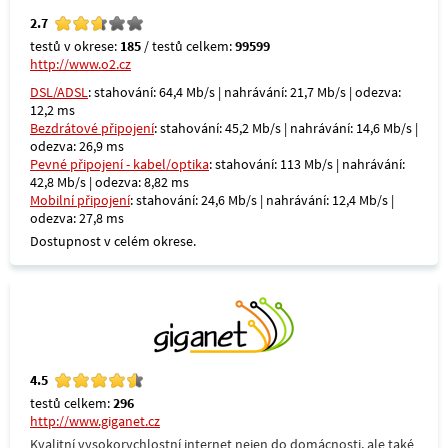
2.7
testů v okrese:
185
/ testů celkem:
99599
http://www.o2.cz
DSL/ADSL
: stahování: 64,4 Mb/s | nahrávání: 21,7 Mb/s | odezva:
12,2 ms
Bezdrátové připojení
: stahování: 45,2 Mb/s | nahrávání: 14,6 Mb/s |
odezva: 26,9 ms
Pevné připojení - kabel/optika
: stahování: 113 Mb/s | nahrávání:
42,8 Mb/s | odezva: 8,82 ms
Mobilní připojení
: stahování: 24,6 Mb/s | nahrávání: 12,4 Mb/s |
odezva: 27,8 ms
Dostupnost v celém okrese.
4.5
testů celkem:
296
http://www.giganet.cz
Kvalitní vysokorychlostní internet nejen do domácnosti, ale také