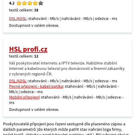
4.2
testů celkem:
18
DSL/ADSL
: stahování: - Mb/s | nahrávání: - Mb/s | odezva: - ms
Dostupnost v celém okrese.
HSL profi.cz
testů celkem:
12
Váš poskytovatel internetu a IPTV televize. Nabízíme stabilní
internet a kabelovou televizi pro domácnosti a firemní zákazníky
z vybraných regionů ČR.
DSL/ADSL
: stahování: - Mb/s | nahrávání: - Mb/s | odezva: - ms
Pevné připojení - kabel/optika
: stahování: - Mb/s | nahrávání: -
Mb/s | odezva: - ms
Mobilní připojení
: stahování: - Mb/s | nahrávání: - Mb/s | odezva: -
ms
Dostupnost v celém okrese.
Poskytovatelé připojení jsou řazeni sestupně dle placenéno zápisu a
dalších parametrů (do kterých může patřit stav nahrání loga firmy,
počet testů, aktivita v poptávkovém systému, atd.). Při vybrané obci je