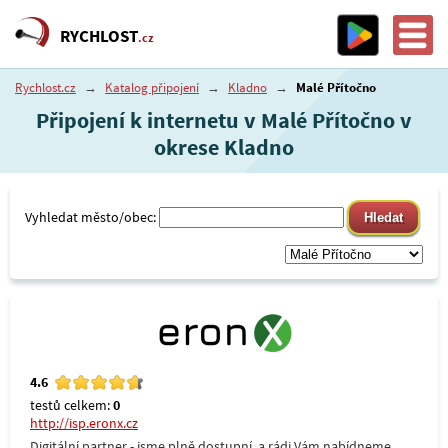
RYCHLOST
.cz
Rychlost.cz
→
Katalog připojení
→
Kladno
→
Malé Přítočno
Připojení k internetu v Malé Přítočno v
okrese Kladno
Vyhledat město/obec:
4.6
testů celkem:
0
http://isp.eronx.cz
Digitální partner - jsme plně dostupní, a rádi Vám nabídneme