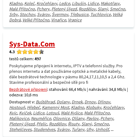
Kladno
,
Koleč
,
Kročehlavy
,
Ledce
,
Libušín
,
Lidice
,
Makotřasy
,
Malé Přítočno
,
Pchery
,
Pletený Újezd
,
Rozdělov
,
Slaný
,
Smečno
,
Srby
,
Stochov
,
Svárov
,
Švermov
,
Třebusice
,
Tuchlovice
,
Velká
Dobrá
,
Velké Přítočno
,
Vinařice
,
Vrapice
Sys-Data.Com
4.3
testů celkem:
497
Poskytujeme připojení k internetu, IPTV a telefonní služby. Pro
přenos internetu a dat používáme optické a metalické kabely,
dále bezdrátové technologie v pásmu 80,24,17,11,10,5 a 2,4 Ghz.
Stavíme profesionální a bezpečné síťě pro fi
Bezdrátové připojení
: stahování: 66,4 Mb/s | nahrávání: 34,8 Mb/s |
odezva: 10,6 ms
Dostupnost v:
Buštěhrad
,
Dolany
,
Drnek
,
Drnov
,
Dřínov
,
Hostouň
,
Hřebeč
,
Kamenný Most
,
Kladno
,
Klobuky
,
Kročehlavy
,
Kvíc
,
Kvíček
,
Lidice
,
Lotouš
,
Malé Kyšice
,
Malé Přítočno
,
Malíkovice
,
Neuměřice
,
Olovnice
,
Olšany
,
Pavlov
,
Pchery
,
Pletený Újezd
,
Přelíc
,
Rozdělov
,
Řisuty
,
Slaný
,
Smečno
,
Stehelčeves
,
Studeněves
,
Svárov
,
Tuřany
,
Uhy
,
Unhošť
, ...