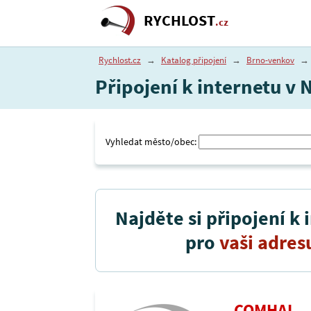
RYCHLOST
.cz
Rychlost.cz
→
Katalog připojení
→
Brno-venkov
→
Připojení k internetu v 
Vyhledat město/obec:
Najděte si připojení k 
pro
vaši adres
COMHAL