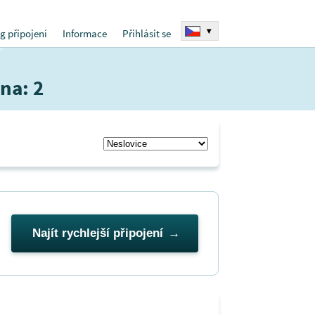
▾
g připojení
Informace
Přihlásit se
na: 2
Najít rychlejší připojení