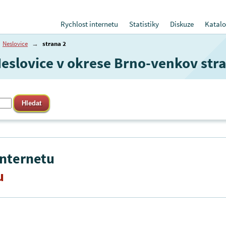
Rychlost internetu
Statistiky
Diskuze
Katalo
Neslovice
→
strana 2
Neslovice v okrese Brno-venkov stra
internetu
u