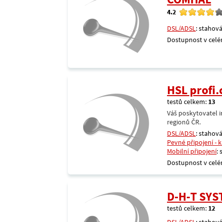
4.2
DSL/ADSL
: stahová
Dostupnost v celé
HSL profi.
testů celkem:
13
Váš poskytovatel i
regionů ČR.
DSL/ADSL
: stahová
Pevné připojení - 
Mobilní připojení
:
Dostupnost v celé
D-H-T SY
testů celkem:
12