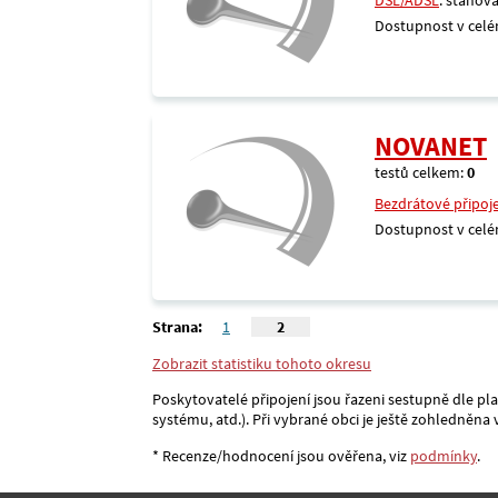
DSL/ADSL
: stahová
Dostupnost v celé
NOVANET
testů celkem:
0
Bezdrátové připoj
Dostupnost v celé
Strana:
1
2
Zobrazit statistiku tohoto okresu
Poskytovatelé připojení jsou řazeni sestupně dle pl
systému, atd.). Při vybrané obci je ještě zohledněn
* Recenze/hodnocení jsou ověřena, viz
podmínky
.