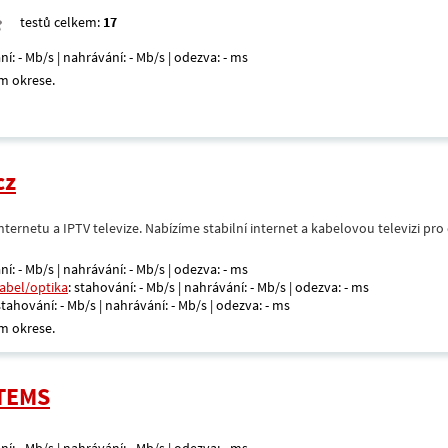
testů celkem:
17
ní: - Mb/s | nahrávání: - Mb/s | odezva: - ms
m okrese.
cz
nternetu a IPTV televize. Nabízíme stabilní internet a kabelovou televizi pr
ní: - Mb/s | nahrávání: - Mb/s | odezva: - ms
kabel/optika
: stahování: - Mb/s | nahrávání: - Mb/s | odezva: - ms
 stahování: - Mb/s | nahrávání: - Mb/s | odezva: - ms
m okrese.
STEMS