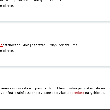
ní: - Mb/s | nahrávání: - Mb/s | odezva: - ms
m okrese.
ení
: stahování: - Mb/s | nahrávání: - Mb/s | odezva: - ms
m okrese.
acenéno zápisu a dalších parametrů (do kterých může patřit stav nahrání log
a vyplněná lokální pusobnost v dané obci. Zkuste
speedtest
na rychlost.cz.