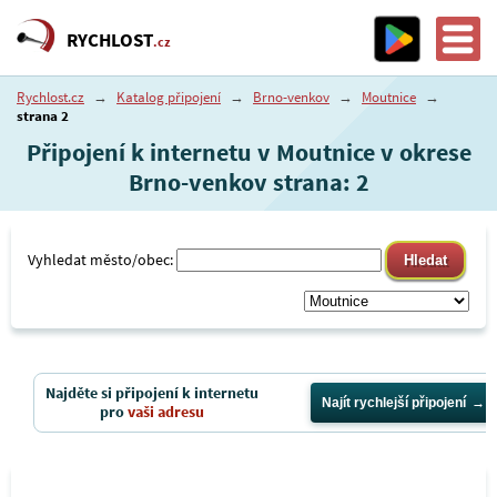
RYCHLOST
.cz
Rychlost.cz
→
Katalog připojení
→
Brno-venkov
→
Moutnice
→
strana 2
Připojení k internetu v Moutnice v okrese
Brno-venkov strana: 2
Vyhledat město/obec:
Najděte si připojení k internetu
Najít rychlejší připojení
pro
vaši adresu