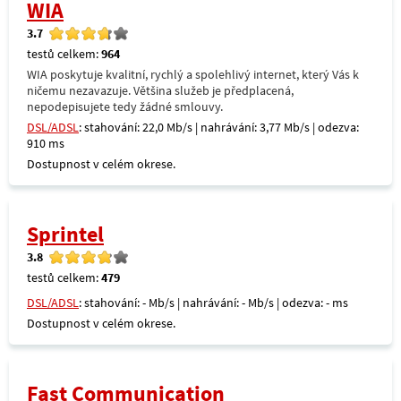
WIA
3.7
testů celkem:
964
WIA poskytuje kvalitní, rychlý a spolehlivý internet, který Vás k
ničemu nezavazuje. Většina služeb je předplacená,
nepodepisujete tedy žádné smlouvy.
DSL/ADSL
: stahování: 22,0 Mb/s | nahrávání: 3,77 Mb/s | odezva:
910 ms
Dostupnost v celém okrese.
Sprintel
3.8
testů celkem:
479
DSL/ADSL
: stahování: - Mb/s | nahrávání: - Mb/s | odezva: - ms
Dostupnost v celém okrese.
Fast Communication