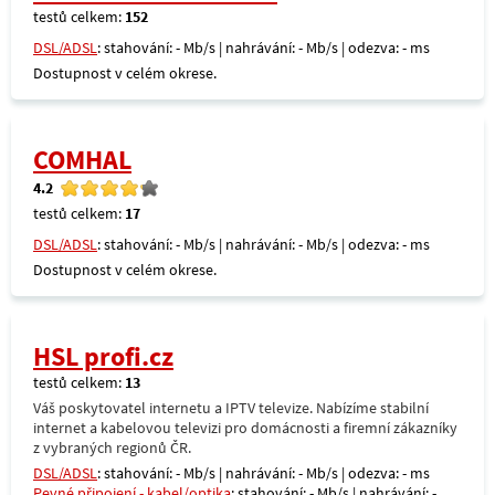
testů celkem:
152
DSL/ADSL
: stahování: - Mb/s | nahrávání: - Mb/s | odezva: - ms
Dostupnost v celém okrese.
COMHAL
4.2
testů celkem:
17
DSL/ADSL
: stahování: - Mb/s | nahrávání: - Mb/s | odezva: - ms
Dostupnost v celém okrese.
HSL profi.cz
testů celkem:
13
Váš poskytovatel internetu a IPTV televize. Nabízíme stabilní
internet a kabelovou televizi pro domácnosti a firemní zákazníky
z vybraných regionů ČR.
DSL/ADSL
: stahování: - Mb/s | nahrávání: - Mb/s | odezva: - ms
Pevné připojení - kabel/optika
: stahování: - Mb/s | nahrávání: -