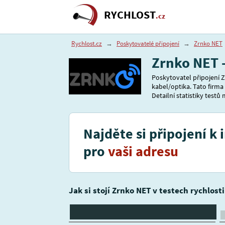
RYCHLOST
.cz
Rychlost.cz
→
Poskytovatelé připojení
→
Zrnko NET
Zrnko NET 
Poskytovatel připojení Z
kabel/optika. Tato firma
Detailní statistiky testů
Najděte si připojení k 
pro
vaši adresu
Jak si stojí Zrnko NET v testech rychlost