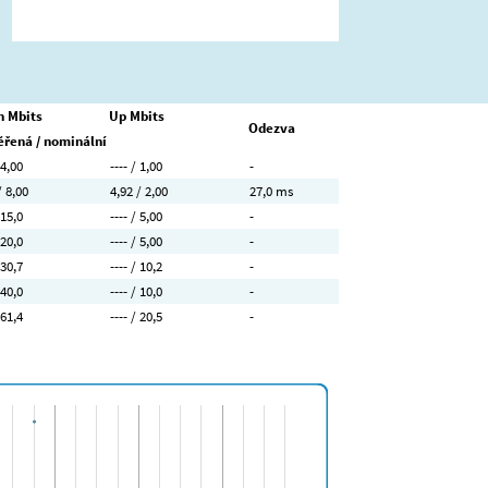
 Mbits
Up Mbits
Odezva
řená / nominální
 4,00
---- / 1,00
-
/ 8,00
4,92 / 2,00
27,0 ms
 15,0
---- / 5,00
-
 20,0
---- / 5,00
-
 30,7
---- / 10,2
-
 40,0
---- / 10,0
-
 61,4
---- / 20,5
-