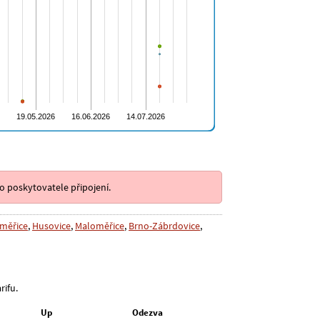
o poskytovatele připojení.
měřice
,
Husovice
,
Maloměřice
,
Brno-Zábrdovice
,
rifu.
Up
Odezva