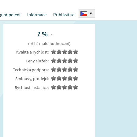
▾
g připojení
Informace
Přihlásit se
?
%
-
(příliš málo hodnocení)
Kvalita a rychlost:
Ceny služeb:
Technická podpora:
Smlouvy, prodejci:
Rychlost instalace: