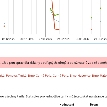
lužeb jsou zpravidla získány z veřejných zdrojů a od uživatelů ze sítě danéh
nitá
,
Ponava
,
Trnitá
,
Brno-Černá Pole
,
Černá Pole
,
Brno-Husovice
,
Brno-Malo
o všechny tarify. Statistiku pro jednotlivé tarify můžete získat na stránce ta
Hodnocení
Down