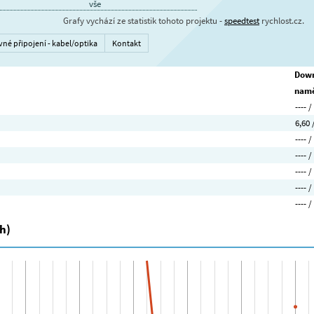
vše
Grafy vychází ze statistik tohoto projektu -
speedtest
rychlost.cz.
vné připojení - kabel/optika
Kontakt
Down
namě
---- /
6,60 
---- /
---- /
---- /
---- /
---- /
h)