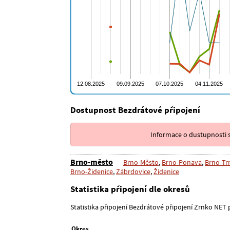
Dostupnost Bezdrátové připojení
Informace o dustupnosti s
Brno-město
Brno-Město
,
Brno-Ponava
,
Brno-Tr
Brno-Židenice
,
Zábrdovice
,
Židenice
Statistika připojení dle okresů
Statistika připojení Bezdrátové připojení Zrnko NET pr
Okres