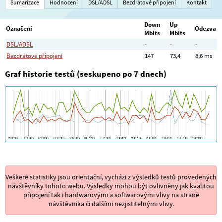
Sumarizace
Hodnocení
DSL/ADSL
Bezdrátové připojení
Kontakt
Down
Up
Označení
Odezva
Mbits
Mbits
DSL/ADSL
-
-
-
Bezdrátové připojení
147
73,4
8,6 ms
Graf historie testů (seskupeno po 7 dnech)
Veškeré statistiky jsou orientační, vychází z výsledků testů provedených
návštěvníky tohoto webu. Výsledky mohou být ovlivněny jak kvalitou
připojení tak i hardwarovými a softwarovými vlivy na straně
návštěvníka či dalšími nezjistitelnými vlivy.