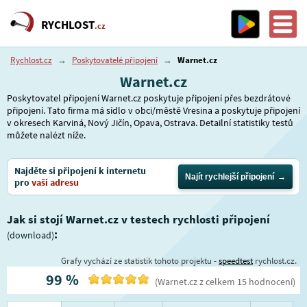
RYCHLOST
.cz
Rychlost.cz
→
Poskytovatelé připojení
→
Warnet.cz
Warnet.cz
Poskytovatel připojení Warnet.cz poskytuje připojení přes bezdrátové
připojení. Tato firma má sídlo v obci/městě Vresina a poskytuje připojení
v okresech Karviná, Nový Jičín, Opava, Ostrava. Detailní statistiky testů
můžete nalézt níže.
Najděte si připojení k internetu
Najít rychlejší připojení
pro
vaši adresu
Jak si stojí Warnet.cz v testech rychlosti připojení
:
(download)
Grafy vychází ze statistik tohoto projektu -
speedtest
rychlost.cz.
99
%
(
Warnet.cz
z celkem
15
hodnocení
)