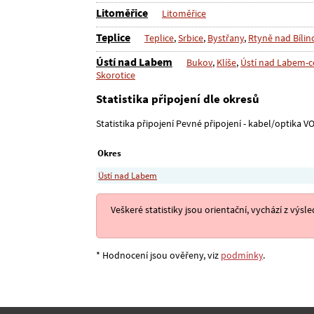
Litoměřice
Litoměřice
Teplice
Teplice
,
Srbice
,
Bystřany
,
Rtyně nad Bílin
Ústí nad Labem
Bukov
,
Klíše
,
Ústí nad Labem-
Skorotice
Statistika připojení dle okresů
Statistika připojení Pevné připojení - kabel/optika VO
Okres
Ústí nad Labem
Veškeré statistiky jsou orientační, vychází z v
* Hodnocení jsou ověřeny, viz
podmínky
.