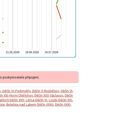
o poskytovatele připojení.
o
,
Děčín IV-Podmokly
,
Děčín V-Rozbělesy
,
Děčín VI-
ín XXI-Horní Oldřichov
,
Děčín XXII-Václavov
,
Děčín
alůvčí-Děčín XVII
,
Letná-Děčín VI
,
Loubí-Děčín XIII
,
ice
,
Boletice nad Labem-Děčín XXXII
,
Děčín XXXI-