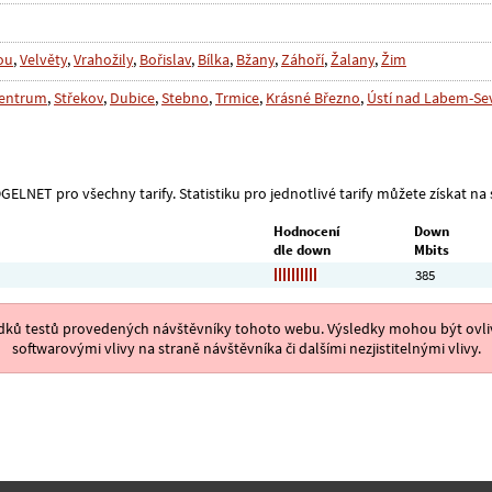
ou
,
Velvěty
,
Vrahožily
,
Bořislav
,
Bílka
,
Bžany
,
Záhoří
,
Žalany
,
Žim
centrum
,
Střekov
,
Dubice
,
Stebno
,
Trmice
,
Krásné Březno
,
Ústí nad Labem-Sev
GELNET pro všechny tarify. Statistiku pro jednotlivé tarify můžete získat na s
Hodnocení
Down
dle down
Mbits
385
ýsledků testů provedených návštěvníky tohoto webu. Výsledky mohou být ovliv
softwarovými vlivy na straně návštěvníka či dalšími nezjistitelnými vlivy.