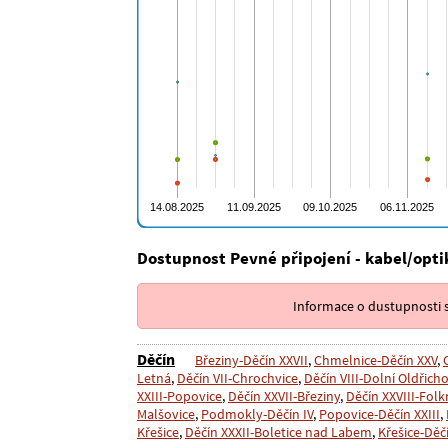
Dostupnost Pevné připojení - kabel/opti
Informace o dustupnosti s
Děčín
Březiny-Děčín XXVII
,
Chmelnice-Děčín XXV
,
Letná
,
Děčín VII-Chrochvice
,
Děčín VIII-Dolní Oldřich
XXIII-Popovice
,
Děčín XXVII-Březiny
,
Děčín XXVIII-Folk
Malšovice
,
Podmokly-Děčín IV
,
Popovice-Děčín XXIII
,
Křešice
,
Děčín XXXII-Boletice nad Labem
,
Křešice-Děč