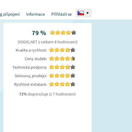
▾
g připojení
Informace
Přihlásit se
79
%
(
VOGELNET
z celkem
8
hodnocení
)
Kvalita a rychlost:
Ceny služeb:
Technická podpora:
Smlouvy, prodejci:
Rychlost instalace:
71
%
doporučuje
(z 7 hodnocení)