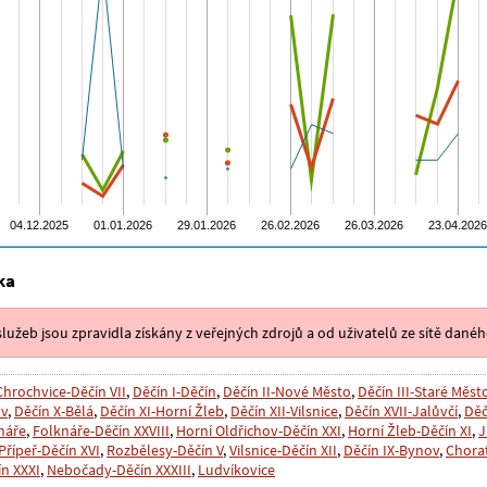
ka
lužeb jsou zpravidla získány z veřejných zdrojů a od uživatelů ze sítě danéh
Chrochvice-Děčín VII
,
Děčín I-Děčín
,
Děčín II-Nové Město
,
Děčín III-Staré Měst
ov
,
Děčín X-Bělá
,
Děčín XI-Horní Žleb
,
Děčín XII-Vilsnice
,
Děčín XVII-Jalůvčí
,
Děč
náře
,
Folknáře-Děčín XXVIII
,
Horní Oldřichov-Děčín XXI
,
Horní Žleb-Děčín XI
,
J
Přípeř-Děčín XVI
,
Rozbělesy-Děčín V
,
Vilsnice-Děčín XII
,
Děčín IX-Bynov
,
Chorat
ín XXXI
,
Nebočady-Děčín XXXIII
,
Ludvíkovice