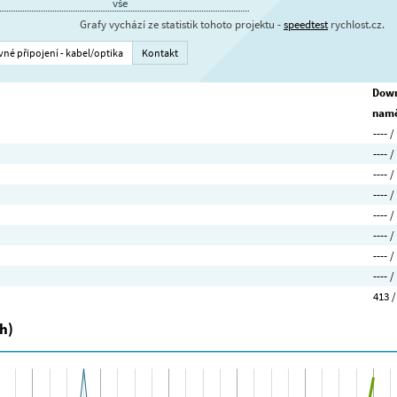
vše
Grafy vychází ze statistik tohoto projektu -
speedtest
rychlost.cz.
vné připojení - kabel/optika
Kontakt
Down
namě
---- /
---- /
---- /
---- /
---- /
---- /
---- /
---- /
413 /
h)