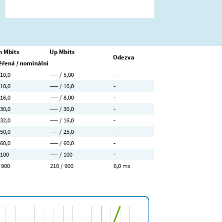
 Mbits
Up Mbits
Odezva
řená / nominální
 10,0
---- / 5,00
-
 10,0
---- / 10,0
-
 16,0
---- / 8,00
-
 30,0
---- / 30,0
-
 32,0
---- / 16,0
-
 50,0
---- / 25,0
-
 60,0
---- / 60,0
-
 100
---- / 100
-
 900
210 / 900
6,0 ms