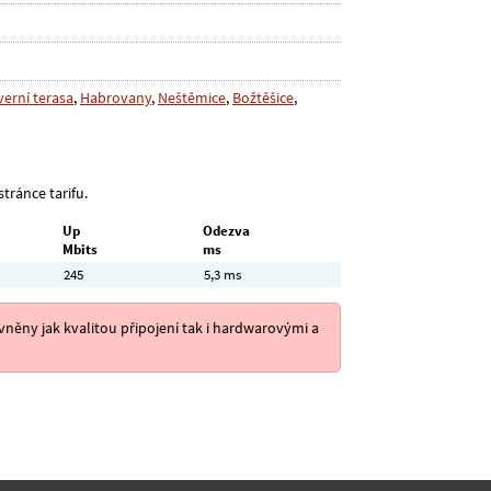
erní terasa
,
Habrovany
,
Neštěmice
,
Božtěšice
,
tránce tarifu.
Up
Odezva
Mbits
ms
245
5,3 ms
něny jak kvalitou připojení tak i hardwarovými a