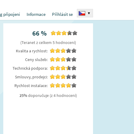
▾
g připojení
Informace
Přihlásit se
66
%
(
Teranet
z celkem
5
hodnocení
)
Kvalita a rychlost:
Ceny služeb:
Technická podpora:
Smlouvy, prodejci:
Rychlost instalace:
25
%
doporučuje
(z 4 hodnocení)