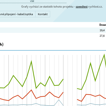
vše
Grafy vychází ze statistik tohoto projektu -
speedtest
rychlost.cz.
vné připojení - kabel/optika
Kontakt
Down
19,4
27,6
h)