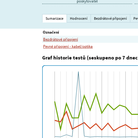
poskytovatel
Sumarizace
Hodnocení
Bezdrátové připojení
Pe
Označení
Bezdrátové připojení
Pevné připojení - kabel/optika
Graf historie testů (seskupeno po 7 dnec