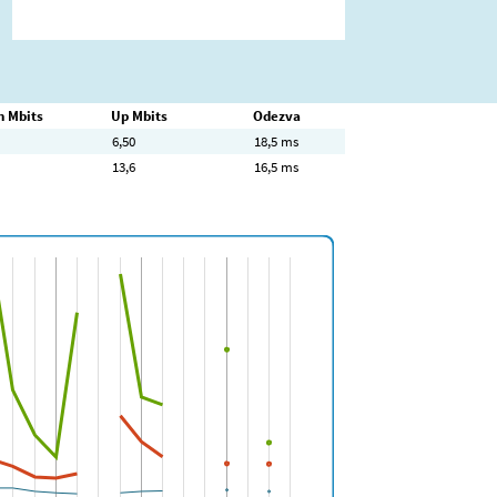
 Mbits
Up Mbits
Odezva
6,50
18,5 ms
13,6
16,5 ms