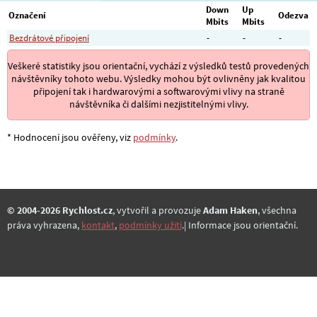
Down
Up
Označení
Odezva
Mbits
Mbits
Bezdrátové připojení
-
-
-
Veškeré statistiky jsou orientační, vychází z výsledků testů provedených
návštěvníky tohoto webu. Výsledky mohou být ovlivněny jak kvalitou
připojení tak i hardwarovými a softwarovými vlivy na straně
návštěvníka či dalšími nezjistitelnými vlivy.
* Hodnocení jsou ověřeny, viz
podmínky
.
© 2004-2026 Rychlost.cz
, vytvořil a provozuje
Adam Haken
, všechna
práva vyhrazena,
kontakt
,
podmínky užití
.| Informace jsou orientační.