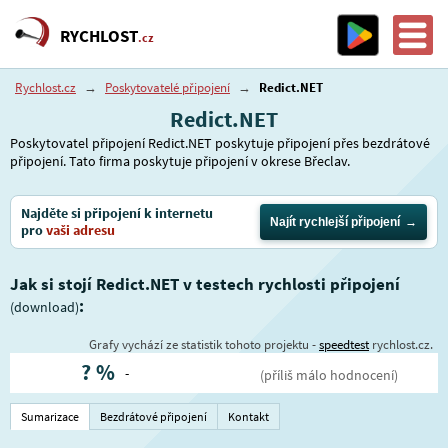
RYCHLOST
.cz
Rychlost.cz
→
Poskytovatelé připojení
→
Redict.NET
Redict.NET
Poskytovatel připojení Redict.NET poskytuje připojení přes bezdrátové
připojení. Tato firma poskytuje připojení v okrese Břeclav.
Najděte si připojení k internetu
Najít rychlejší připojení
pro
vaši adresu
Jak si stojí Redict.NET v testech rychlosti připojení
:
(download)
Grafy vychází ze statistik tohoto projektu -
speedtest
rychlost.cz.
?
%
-
(příliš málo hodnocení)
Sumarizace
Bezdrátové připojení
Kontakt