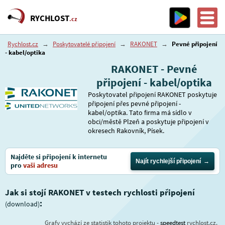
RYCHLOST
.cz
Rychlost.cz
→
Poskytovatelé připojení
→
RAKONET
→
Pevné připojení
- kabel/optika
RAKONET - Pevné
připojení - kabel/optika
Poskytovatel připojení RAKONET poskytuje
připojení přes pevné připojení -
kabel/optika. Tato firma má sídlo v
obci/městě Plzeň a poskytuje připojení v
okresech Rakovník, Písek.
Najděte si připojení k internetu
Najít rychlejší připojení
pro
vaši adresu
Jak si stojí RAKONET v testech rychlosti připojení
:
(download)
Grafy vychází ze statistik tohoto projektu -
speedtest
rychlost.cz.