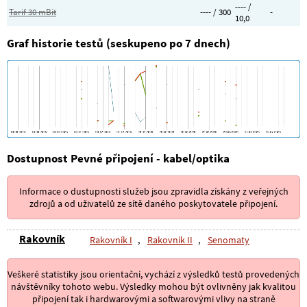
---- /
Tarif 30 mBit
---- / 300
-
10,0
Graf historie testů (seskupeno po 7 dnech)
Dostupnost Pevné připojení - kabel/optika
Informace o dustupnosti služeb jsou zpravidla získány z veřejných
zdrojů a od uživatelů ze sítě daného poskytovatele připojení.
Rakovník
Rakovník I
,
Rakovník II
,
Senomaty
Veškeré statistiky jsou orientační, vychází z výsledků testů provedených
návštěvníky tohoto webu. Výsledky mohou být ovlivněny jak kvalitou
připojení tak i hardwarovými a softwarovými vlivy na straně