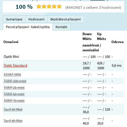
100
%
(
RAKONET
z celkem
3
hodnocení
)
Sumarizace
Hodnocení
Bezdrátové připojení
Pevné připojení - kabel/optika
Kontakt
Down
Up
Mbits
Mbits
Označení
Odezva
naměřená /
nominální
Optik Mini
---- / 100
---- / 100
-
19,7 /
628 /
Optik Standard
5,8 ms
1000
1000
START-MINI
---- / -
---- / -
-
TARIF 100 mbit
---- / -
---- / -
-
TARIF 25 mbit
---- / -
---- / -
-
TARIF 50 mbit
---- / -
---- / -
-
TARIF 70 mbit
---- / -
---- / -
-
---- /
Tarif 35 Mbit
---- / 120
-
35,0
---- /
---- /
Tarif 40 Mbit
-
40,0
20,0