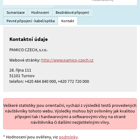
Sumarizace
Hodnocení
Bezdrátové připojení
Pevné připojení - kabel/optika
Kontakt
Kontaktní údaje
PAMICO CZECH, s.r.o.
Webové stránky:
http://www.pamico-czech.cz
28. října 111
51101 Turnov
telefon: +420 484 840 000, +420 772 720 000
Veškeré statistiky jsou orientační, vychází z výsledků testů provedených
návštěvníky tohoto webu. Výsledky mohou být ovlivněny jak kvalitou
připojení tak i hardwarovými a softwarovými vlivy na straně
návštěvníka či dalšími nezjistitelnými vlivy.
* Hodnocení jsou ověřeny, viz
podmínky
.