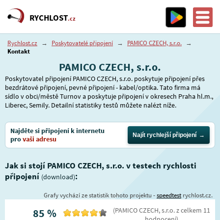
RYCHLOST
.cz
Rychlost.cz
→
Poskytovatelé připojení
→
PAMICO CZECH, s.r.o.
→
Kontakt
PAMICO CZECH, s.r.o.
Poskytovatel připojení PAMICO CZECH, s.r.o. poskytuje připojení přes
bezdrátové připojení, pevné připojení - kabel/optika. Tato firma má
sídlo v obci/městě Turnov a poskytuje připojení v okresech Praha hl.m.,
Liberec, Semily. Detailní statistiky testů můžete nalézt níže.
Najděte si připojení k internetu
Najít rychlejší připojení
pro
vaši adresu
Jak si stojí PAMICO CZECH, s.r.o. v testech rychlosti
připojení
:
(download)
Grafy vychází ze statistik tohoto projektu -
speedtest
rychlost.cz.
(
PAMICO CZECH, s.r.o.
z celkem
11
85
%
hodnocení
)