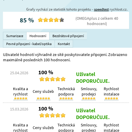
Grafy vychází ze statistik tohoto projektu -
speedtest
rychlost.cz.
(
OMEGAplus
z celkem
40
85
%
hodnocení
)
Sumarizace
Hodnocení
Bezdrátové připojení
Pevné připojení - kabel/optika
Kontakt
Uživatelé hodnotí výhradně ze sítě poskytovatele připojení. Zobrazeno
maximálně posledních 100 hodnocení.
100 %
25.04.2026
Uživatel
DOPORUČUJE.
Kvalita a
Technická
Smlouvy,
Rychlost
Ceny služeb
rychlost
podpora
prodejci
instalace
100 %
15.03.2026
Uživatel
DOPORUČUJE.
Kvalita a
Technická
Smlouvy,
Rychlost
Ceny služeb
rychlost
podpora
prodejci
instalace