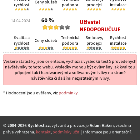
Ceny služeb
rychlost
podpora
prodejci
instalace
60 %
14.04.2024
Uživatel
NEDOPORUČUJE
Kvalita a
Technická
Smlouvy,
Rychlost
Ceny služeb
rychlost
podpora
prodejci
instalace
Veškeré statistiky jsou orientační, vychází z výsledků testů provedených
návštěvníky tohoto webu. Výsledky mohou být ovlivněny jak kvalitou
připojení tak i hardwarovými a softwarovými vlivy na straně
návštěvníka či dalšími nezjistitelnými vlivy.
* Hodnocení jsou ověřeny, viz
podmínky
.
© 2004-2026 Rychlost.cz
, vytvořil a provozuje
Adam Haken
, všechna
práva vyhrazena,
kontakt
,
podmínky užití
.| Informace jsou orientační.