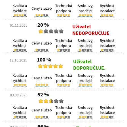
Kvalita a
Technická
Smlouvy,
Rychlost
Ceny služeb
rychlost
podpora
prodejci
instalace
20 %
01.11.2025
Uživatel
NEDOPORUČUJE
Kvalita a
Technická
Smlouvy,
Rychlost
Ceny služeb
rychlost
podpora
prodejci
instalace
100 %
12.10.2025
Uživatel
DOPORUČUJE.
Kvalita a
Technická
Smlouvy,
Rychlost
Ceny služeb
rychlost
podpora
prodejci
instalace
52 %
03.08.2025
Kvalita a
Technická
Smlouvy,
Rychlost
Ceny služeb
rychlost
podpora
prodejci
instalace
96 %