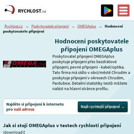
RYCHLOST
.cz
Rychlost.cz
→
Poskytovatelé připojení
→
OMEGAplus
→
Hodnocení
poskytovatele připojení
Hodnocení poskytovatele
připojení OMEGAplus
Poskytovatel připojení OMEGAplus
poskytuje připojení přes bezdrátové
připojení, pevné připojení - kabel/optika.
Tato firma má sídlo v obci/městě Chrudim a
poskytuje připojení v okresech Chrudim,
Pardubice. Detailní statistiky testů můžete
nalézt na hlavní stránce profilu.
Najděte si připojení k internetu
Najít rychlejší připojení
pro
vaši adresu
Jak si stojí OMEGAplus v testech rychlosti připojení
:
(download)