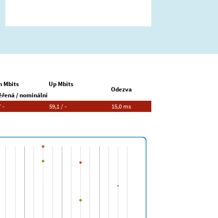
 Mbits
Up Mbits
Odezva
řená / nominální
 -
59,1 / -
15,0 ms