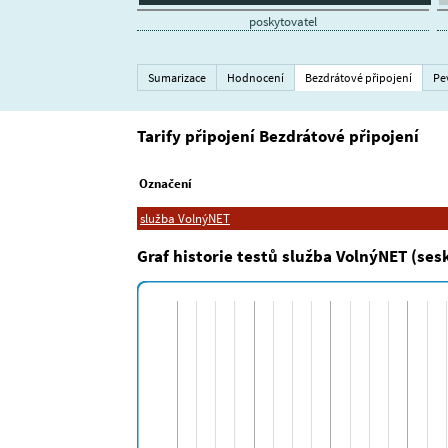
poskytovatel
Sumarizace
Hodnocení
Bezdrátové připojení
Pe
Tarify připojení Bezdrátové připojení
Označení
služba VolnýNET
Graf historie testů služba VolnýNET (se