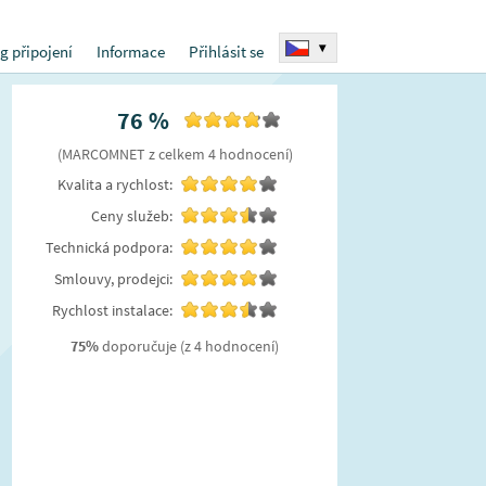
▾
g připojení
Informace
Přihlásit se
76
%
(
MARCOMNET
z celkem
4
hodnocení
)
Kvalita a rychlost:
Ceny služeb:
Technická podpora:
Smlouvy, prodejci:
Rychlost instalace:
75
%
doporučuje
(z 4 hodnocení)