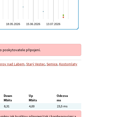
o poskytovatele připojení.
erov nad Labem
,
Starý Vestec
,
Semice
,
Kostomlaty
Down
Up
Odezva
Mbits
Mbits
ms
8,31
4,00
23,5 ms
něny jak kvalitou připojení tak i hardwarovými a