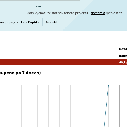
vše
Grafy vychází ze statistik tohoto projektu -
speedtest
rychlost.cz.
vné připojení - kabel/optika
Kontakt
Down
namě
46,1 /
skupeno po 7 dnech)