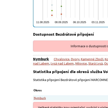
Dostupnost Bezdrátové připojení
Informace o dustupnosti s
Nymburk
Chvalovice
,
Dvory
,
Kamenné Zboží
,
Ko
nad Labem
,
Lysá nad Labem
,
Milovice
,
Stará Lysá
,
Os
Statistika připojení dle okresů služba V
Statistika připojení Bezdrátové připojení MARCOMNET
Okres
Nymburk
Veškeré statistiky jsou orientační, vychází z v