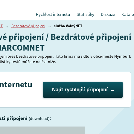
Rychlost internetu
Statistiky
Diskuze
Katalo
ET
→
Bezdrátové připojení
→
služba VolnýNET
 připojení / Bezdrátové připojení
/ MARCOMNET
ení přes bezdrátové připojení. Tato firma má sídlo v obci/městě Nymburk
istiky testů můžete nalézt níže.
internetu
Najít rychlejší připojení
sti připojení
:
(download)