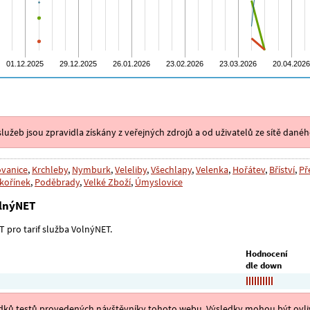
lužeb jsou zpravidla získány z veřejných zdrojů a od uživatelů ze sítě danéh
vanice
,
Krchleby
,
Nymburk
,
Veleliby
,
Všechlapy
,
Velenka
,
Hořátev
,
Bříství
,
Př
kořínek
,
Poděbrady
,
Velké Zboží
,
Úmyslovice
olnýNET
 pro tarif služba VolnýNET.
Hodnocení
dle down
ýsledků testů provedených návštěvníky tohoto webu. Výsledky mohou být ovliv