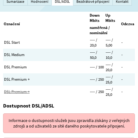
Sumarizace
Hodnocení
DSL/ADSL
Bezdrátové připojení
Kontakt
Down
Up
Mbits
Mbits
Označení
Odezva
naměřená /
nominální
---- /
---- /
DSL Start
-
20,0
5,00
---- /
---- /
DSL Medium
-
50,0
10,0
---- /
DSL Premium
---- / 100
-
20,0
---- /
DSL Premium +
---- / 250
-
25,0
---- /
DSL Premium +
---- / 250
-
25,0
Dostupnost DSL/ADSL
Informace o dustupnosti služeb jsou zpravidla získány z veřejných
zdrojů a od uživatelů ze sítě daného poskytovatele připojení.