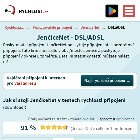
RYCHLOST
.cz
Rychlost.cz
→
Poskytovatelé připojení
→
JenčiceNet
→
DSL/ADSL
JenčiceNet - DSL/ADSL
Poskytovatel připojení JenčiceNet poskytuje připojení přes bezdrátové
připojení. Tato firma má sídlo v obci/městě Jenčice a poskytuje
připojení v okrese Litoměřice. Detailní statistiky testů můžete nalézt
níže.
Najděte si připojení k internetu
Najít rychlejší připojení
pro
vaši adresu
Jak si stojí JenčiceNet v testech rychlosti připojení
:
(download)
Grafy vychází ze statistik tohoto projektu -
speedtest
rychlost.cz.
91
%
(
JenčiceNet
z celkem
7
hodnocení
)