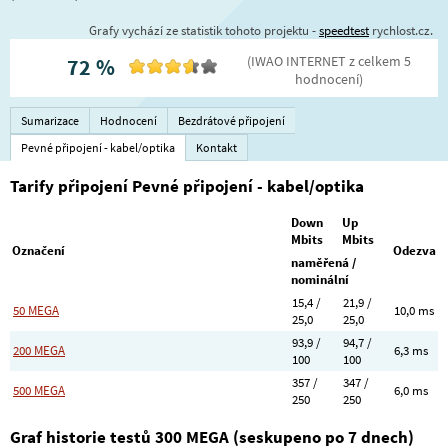
Grafy vychází ze statistik tohoto projektu -
speedtest
rychlost.cz.
(
IWAO INTERNET
z celkem
5
72
%
hodnocení
)
Sumarizace
Hodnocení
Bezdrátové připojení
Pevné připojení - kabel/optika
Kontakt
Tarify připojení Pevné připojení - kabel/optika
Down
Up
Mbits
Mbits
Označení
Odezva
naměřená /
nominální
15,4 /
21,9 /
50 MEGA
10,0 ms
25,0
25,0
93,9 /
94,7 /
200 MEGA
6,3 ms
100
100
357 /
347 /
500 MEGA
6,0 ms
250
250
Graf historie testů 300 MEGA (seskupeno po 7 dnech)