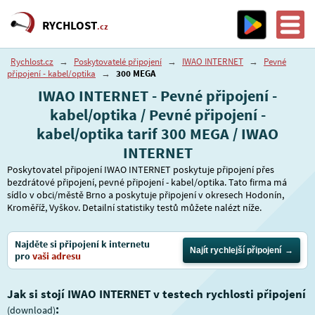
RYCHLOST
.cz
Rychlost.cz
→
Poskytovatelé připojení
→
IWAO INTERNET
→
Pevné
připojení - kabel/optika
→
300 MEGA
IWAO INTERNET - Pevné připojení -
kabel/optika / Pevné připojení -
kabel/optika tarif 300 MEGA / IWAO
INTERNET
Poskytovatel připojení IWAO INTERNET poskytuje připojení přes
bezdrátové připojení, pevné připojení - kabel/optika. Tato firma má
sídlo v obci/městě Brno a poskytuje připojení v okresech Hodonín,
Kroměříž, Vyškov. Detailní statistiky testů můžete nalézt níže.
Najděte si připojení k internetu
Najít rychlejší připojení
pro
vaši adresu
Jak si stojí IWAO INTERNET v testech rychlosti připojení
:
(download)