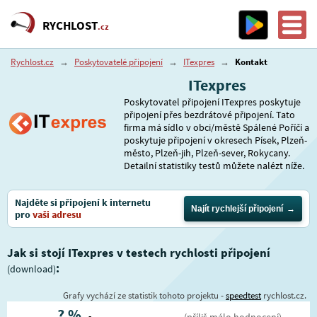
RYCHLOST
.cz
Rychlost.cz
→
Poskytovatelé připojení
→
ITexpres
→
Kontakt
ITexpres
Poskytovatel připojení ITexpres poskytuje
připojení přes bezdrátové připojení. Tato
firma má sídlo v obci/městě Spálené Poříčí a
poskytuje připojení v okresech Písek, Plzeň-
město, Plzeň-jih, Plzeň-sever, Rokycany.
Detailní statistiky testů můžete nalézt níže.
Najděte si připojení k internetu
Najít rychlejší připojení
pro
vaši adresu
Jak si stojí ITexpres v testech rychlosti připojení
:
(download)
Grafy vychází ze statistik tohoto projektu -
speedtest
rychlost.cz.
?
%
-
(příliš málo hodnocení)