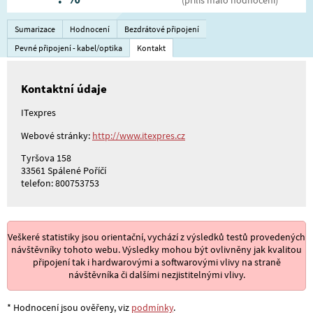
Sumarizace
Hodnocení
Bezdrátové připojení
Pevné připojení - kabel/optika
Kontakt
Kontaktní údaje
ITexpres
Webové stránky:
http://www.itexpres.cz
Tyršova 158
33561 Spálené Poříčí
telefon: 800753753
Veškeré statistiky jsou orientační, vychází z výsledků testů provedených
návštěvníky tohoto webu. Výsledky mohou být ovlivněny jak kvalitou
připojení tak i hardwarovými a softwarovými vlivy na straně
návštěvníka či dalšími nezjistitelnými vlivy.
* Hodnocení jsou ověřeny, viz
podmínky
.