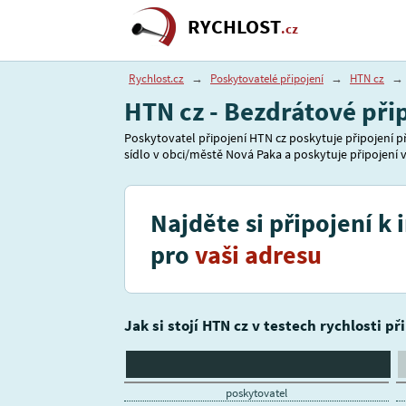
RYCHLOST
.cz
Rychlost.cz
→
Poskytovatelé připojení
→
HTN cz
→
HTN cz - Bezdrátové při
Poskytovatel připojení HTN cz poskytuje připojení př
sídlo v obci/městě Nová Paka a poskytuje připojení v 
Najděte si připojení k 
pro
vaši adresu
Jak si stojí HTN cz v testech rychlosti př
poskytovatel