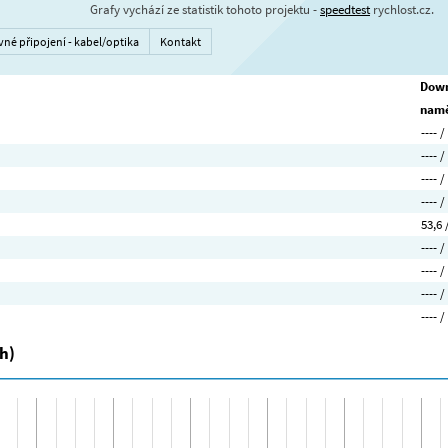
Grafy vychází ze statistik tohoto projektu -
speedtest
rychlost.cz.
vné připojení - kabel/optika
Kontakt
Down
namě
---- /
---- /
---- /
---- /
53,6 
---- /
---- /
---- /
---- /
h)