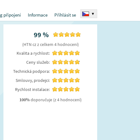
▾
g připojení
Informace
Přihlásit se
99
%
(
HTN cz
z celkem
4
hodnocení
)
Kvalita a rychlost:
Ceny služeb:
Technická podpora:
Smlouvy, prodejci:
Rychlost instalace:
100
%
doporučuje
(z 4 hodnocení)