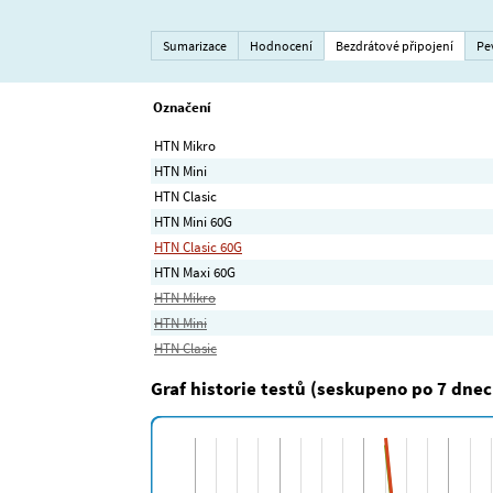
Sumarizace
Hodnocení
Bezdrátové připojení
Pe
Označení
HTN Mikro
HTN Mini
HTN Clasic
HTN Mini 60G
HTN Clasic 60G
HTN Maxi 60G
HTN Mikro
HTN Mini
HTN Clasic
Graf historie testů (seskupeno po 7 dnec