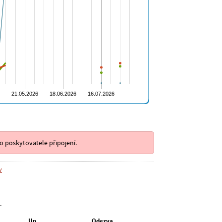
o poskytovatele připojení.
v
.
Up
Odezva