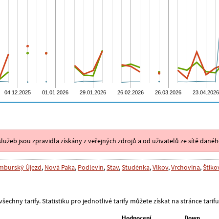
lužeb jsou zpravidla získány z veřejných zdrojů a od uživatelů ze sítě danéh
mburský Újezd
,
Nová Paka
,
Podlevín
,
Stav
,
Studénka
,
Vlkov
,
Vrchovina
,
Štiko
šechny tarify. Statistiku pro jednotlivé tarify můžete získat na stránce tarifu
Hodnocení
Down