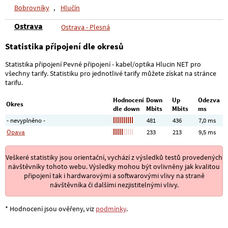
Bobrovníky
,
Hlučín
Ostrava
Ostrava - Plesná
Statistika připojení dle okresů
Statistika připojení Pevné připojení - kabel/optika Hlucin NET pro
všechny tarify. Statistiku pro jednotlivé tarify můžete získat na stránce
tarifu.
Hodnocení
Down
Up
Odezva
Okres
dle down
Mbits
Mbits
ms
- nevyplněno -
481
436
7,0 ms
Opava
233
213
9,5 ms
Veškeré statistiky jsou orientační, vychází z výsledků testů provedených
návštěvníky tohoto webu. Výsledky mohou být ovlivněny jak kvalitou
připojení tak i hardwarovými a softwarovými vlivy na straně
návštěvníka či dalšími nezjistitelnými vlivy.
* Hodnocení jsou ověřeny, viz
podmínky
.