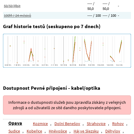
---- /
---- /
50/50 Mbit
-
50,0
50,0
100M / 24 měsíců
---- / 100
---- / 100
-
Graf historie testů (seskupeno po 7 dnech)
Dostupnost Pevné připojení - kabel/optika
Informace o dustupnosti služeb jsou zpravidla získány z veřejných
zdrojů a od uživatelů ze sítě daného poskytovatele připojení.
Opava
Kozmice
,
Dolní Benešov
,
Strahovice
,
Rohov
,
Sudice
,
Kobeřice
,
Hněvošice
,
Háj ve Slezsku
,
Děhylov
,