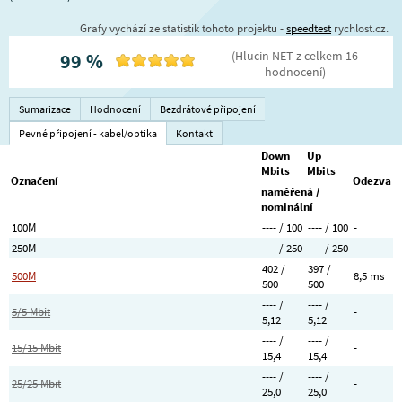
Grafy vychází ze statistik tohoto projektu -
speedtest
rychlost.cz.
(
Hlucin NET
z celkem
16
99
%
hodnocení
)
Sumarizace
Hodnocení
Bezdrátové připojení
Pevné připojení - kabel/optika
Kontakt
Down
Up
Mbits
Mbits
Označení
Odezva
naměřená /
nominální
100M
---- / 100
---- / 100
-
250M
---- / 250
---- / 250
-
402 /
397 /
500M
8,5 ms
500
500
---- /
---- /
5/5 Mbit
-
5,12
5,12
---- /
---- /
15/15 Mbit
-
15,4
15,4
---- /
---- /
25/25 Mbit
-
25,0
25,0