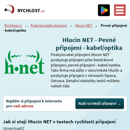
RYCHLOST
.cz
Rychlost.cz
→
Poskytovatelé připojení
→
Hlucin NET
→
Pevné připojení
- kabel/optika
Hlucin NET - Pevné
připojení - kabel/optika
Poskytovatel připojení Hlucin NET
poskytuje připojení přes bezdrátové
připojení, pevné připojení - kabel/optika.
Tato firma má sídlo v obci/městě Hlučín a
poskytuje připojení v okresech Opava,
Ostrava. Detailní statistiky testů můžete
nalézt níže.
Najděte si připojení k internetu
Najít rychlejší připojení
pro
vaši adresu
Jak si stojí Hlucin NET v testech rychlosti připojení
:
(download)