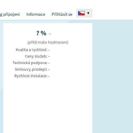
▾
g připojení
Informace
Přihlásit se
?
%
-
(příliš málo hodnocení)
Kvalita a rychlost:
-
Ceny služeb:
-
Technická podpora:
-
Smlouvy, prodejci:
-
Rychlost instalace:
-