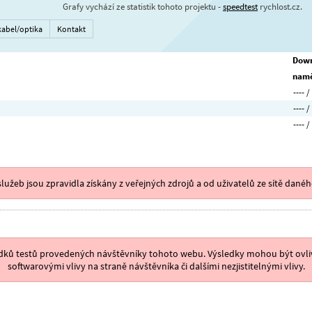
Grafy vychází ze statistik tohoto projektu -
speedtest
rychlost.cz.
kabel/optika
Kontakt
Down
namě
---- /
---- /
---- /
lužeb jsou zpravidla získány z veřejných zdrojů a od uživatelů ze sítě danéh
ýsledků testů provedených návštěvníky tohoto webu. Výsledky mohou být ovliv
softwarovými vlivy na straně návštěvníka či dalšími nezjistitelnými vlivy.