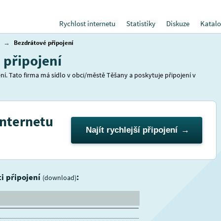
Rychlost internetu
Statistiky
Diskuze
Katalo
→
Bezdrátové připojení
 připojení
í. Tato firma má sídlo v obci/městě Těšany a poskytuje připojení v
internetu
Najít rychlejší připojení
ti připojení
:
(download)