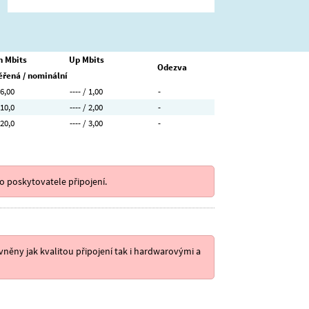
 Mbits
Up Mbits
Odezva
řená / nominální
 6,00
---- / 1,00
-
 10,0
---- / 2,00
-
 20,0
---- / 3,00
-
o poskytovatele připojení.
něny jak kvalitou připojení tak i hardwarovými a