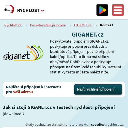
RYCHLOST
.cz
Rychlost.cz
→
Poskytovatelé připojení
→
GIGANET.cz
→
Kontakt
GIGANET.cz
Poskytovatel připojení GIGANET.cz
poskytuje připojení přes dsl/adsl,
bezdrátové připojení, pevné připojení -
kabel/optika. Tato firma má sídlo v
obci/městě Dobřejovice a poskytuje
připojení na území celé republiky. Detailní
statistiky testů můžete nalézt níže.
Najděte si připojení k internetu
Najít rychlejší připojení
pro
vaši adresu
Jak si stojí GIGANET.cz v testech rychlosti připojení
:
(download)
Grafy vychází ze statistik tohoto projektu -
speedtest
rychlost.cz.