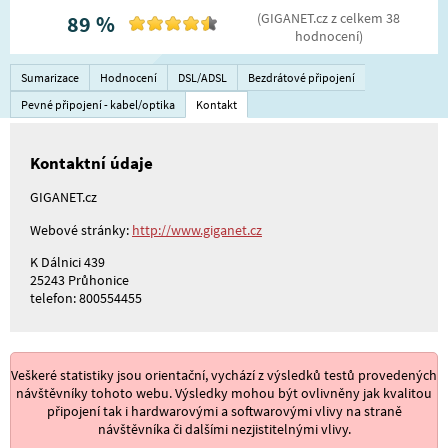
(
GIGANET.cz
z celkem
38
89
%
hodnocení
)
Sumarizace
Hodnocení
DSL/ADSL
Bezdrátové připojení
Pevné připojení - kabel/optika
Kontakt
Kontaktní údaje
GIGANET.cz
Webové stránky:
http://www.giganet.cz
K Dálnici 439
25243 Průhonice
telefon: 800554455
Veškeré statistiky jsou orientační, vychází z výsledků testů provedených
návštěvníky tohoto webu. Výsledky mohou být ovlivněny jak kvalitou
připojení tak i hardwarovými a softwarovými vlivy na straně
návštěvníka či dalšími nezjistitelnými vlivy.