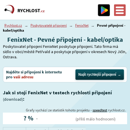
RYCHLOST
.cz
Rychlost.cz
→
Poskytovatelé připojení
→
FenixNet
→
Pevné připojení -
kabel/optika
FenixNet - Pevné připojení - kabel/optika
Poskytovatel připojení FenixNet poskytuje připojení. Tato firma má
sídlo v obci/městě Petřvald a poskytuje připojení v okresech Nový Jičín,
Ostrava.
Najděte si připojení k internetu
Najít rychlejší připojení
pro
vaši adresu
Jak si stojí FenixNet v testech rychlosti připojení
:
(download)
Grafy vychází ze statistik tohoto projektu -
speedtest
rychlost.cz.
?
%
-
(příliš málo hodnocení)