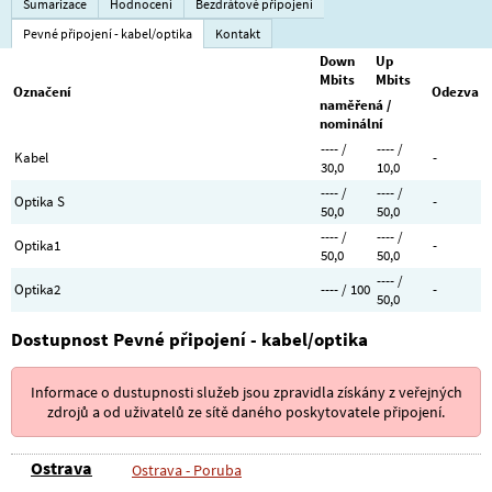
Sumarizace
Hodnocení
Bezdrátové připojení
Pevné připojení - kabel/optika
Kontakt
Down
Up
Mbits
Mbits
Označení
Odezva
naměřená /
nominální
---- /
---- /
Kabel
-
30,0
10,0
---- /
---- /
Optika S
-
50,0
50,0
---- /
---- /
Optika1
-
50,0
50,0
---- /
Optika2
---- / 100
-
50,0
Dostupnost Pevné připojení - kabel/optika
Informace o dustupnosti služeb jsou zpravidla získány z veřejných
zdrojů a od uživatelů ze sítě daného poskytovatele připojení.
Ostrava
Ostrava - Poruba