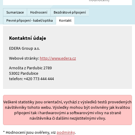
Sumarizace
Hodnocení
Bezdrátové připojení
Pevné připojení - kabel/optika
Kontakt
Kontaktní údaje
EDERA Group a.s.
Webové stránky:
http://www.edera.cz
Arnošta z Pardubic 2789
53002 Pardubice
telefon: +420 773 444 444
Veškeré statistiky jsou orientační, vychází z výsledků testů provedených
návštěvníky tohoto webu. Výsledky mohou být ovlivněny jak kvalitou
připojení tak i hardwarovými a softwarovými vlivy na straně
návštěvníka či dalšími nezjistitelnými vlivy.
* Hodnocení jsou ověřeny, viz
podmínky
.