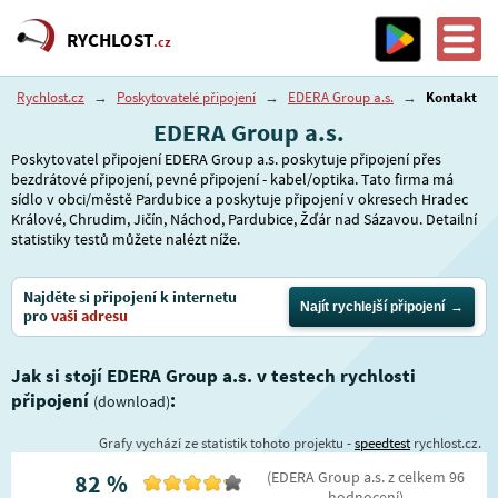
RYCHLOST
.cz
Rychlost.cz
→
Poskytovatelé připojení
→
EDERA Group a.s.
→
Kontakt
EDERA Group a.s.
Poskytovatel připojení EDERA Group a.s. poskytuje připojení přes
bezdrátové připojení, pevné připojení - kabel/optika. Tato firma má
sídlo v obci/městě Pardubice a poskytuje připojení v okresech Hradec
Králové, Chrudim, Jičín, Náchod, Pardubice, Žďár nad Sázavou. Detailní
statistiky testů můžete nalézt níže.
Najděte si připojení k internetu
Najít rychlejší připojení
pro
vaši adresu
Jak si stojí EDERA Group a.s. v testech rychlosti
připojení
:
(download)
Grafy vychází ze statistik tohoto projektu -
speedtest
rychlost.cz.
(
EDERA Group a.s.
z celkem
96
82
%
hodnocení
)