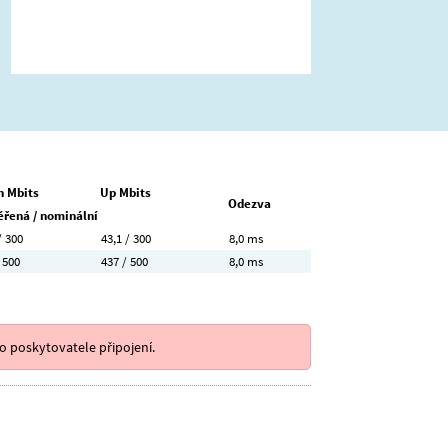
 Mbits
Up Mbits
Odezva
řená / nominální
/ 300
43,1 / 300
8,0 ms
 500
437 / 500
8,0 ms
o poskytovatele připojení.