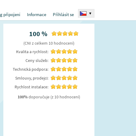
▾
g připojení
Informace
Přihlásit se
100
%
(
CNI
z celkem
10
hodnocení
)
Kvalita a rychlost:
Ceny služeb:
Technická podpora:
Smlouvy, prodejci:
Rychlost instalace:
100
%
doporučuje
(z 10 hodnocení)