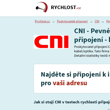
RYCHLOST
.cz
Rychlost.cz
→
Poskytovatelé připojení
→
CNI
→
Pe
CNI - Pevné
připojení - 
Poskytovatel připojení C
kabel/optika. Tato firma
Detailní statistiky testů
Najděte si připojení k 
pro
vaši adresu
Jak si stojí CNI v testech rychlosti připo