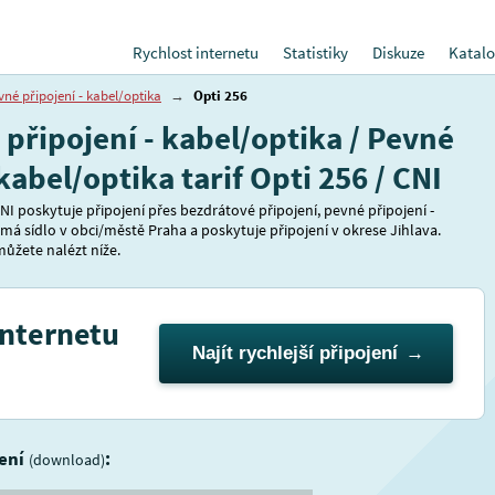
Rychlost internetu
Statistiky
Diskuze
Katalo
vné připojení - kabel/optika
→
Opti 256
 připojení - kabel/optika / Pevné
kabel/optika tarif Opti 256 / CNI
NI poskytuje připojení přes bezdrátové připojení, pevné připojení -
 má sídlo v obci/městě Praha a poskytuje připojení v okrese Jihlava.
 můžete nalézt níže.
internetu
Najít rychlejší připojení
jení
:
(download)