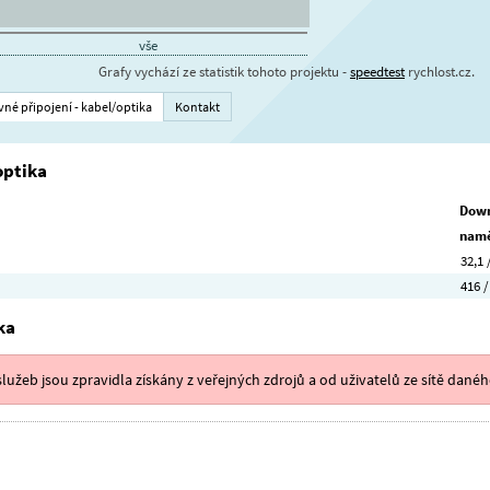
vše
Grafy vychází ze statistik tohoto projektu -
speedtest
rychlost.cz.
vné připojení - kabel/optika
Kontakt
optika
Down
namě
32,1 
416 /
ka
lužeb jsou zpravidla získány z veřejných zdrojů a od uživatelů ze sítě danéh