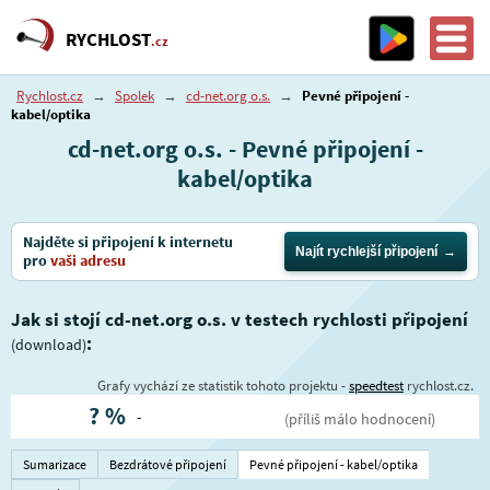
RYCHLOST
.cz
Rychlost.cz
→
Spolek
→
cd-net.org o.s.
→
Pevné připojení -
kabel/optika
cd-net.org o.s. - Pevné připojení -
kabel/optika
Najděte si připojení k internetu
Najít rychlejší připojení
pro
vaši adresu
Jak si stojí cd-net.org o.s. v testech rychlosti připojení
:
(download)
Grafy vychází ze statistik tohoto projektu -
speedtest
rychlost.cz.
?
%
-
(příliš málo hodnocení)
Sumarizace
Bezdrátové připojení
Pevné připojení - kabel/optika