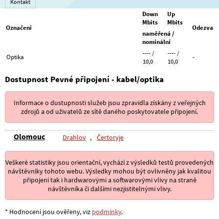
Kontakt
Down
Up
Mbits
Mbits
Označení
Odezva
naměřená /
nominální
---- /
---- /
Optika
-
10,0
10,0
Dostupnost Pevné připojení - kabel/optika
Informace o dustupnosti služeb jsou zpravidla získány z veřejných
zdrojů a od uživatelů ze sítě daného poskytovatele připojení.
Olomouc
Drahlov
,
Čertoryje
Veškeré statistiky jsou orientační, vychází z výsledků testů provedených
návštěvníky tohoto webu. Výsledky mohou být ovlivněny jak kvalitou
připojení tak i hardwarovými a softwarovými vlivy na straně
návštěvníka či dalšími nezjistitelnými vlivy.
* Hodnocení jsou ověřeny, viz
podmínky
.