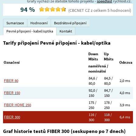
Grafy vychází ze statistik tohoto projektu -
speedtest
rychlost.cz.
94
%
(
CBCNET CZ
z celkem
5
hodnocení
)
Sumarizace
Hodnocení
Bezdrátové připojení
Pevné připojení - kabel/optika
Kontakt
Tarify připojení Pevné připojení - kabel/optika
Down
Up
Mbits
Mbits
Označení
Odezva
naměřená /
nominální
84,6 /
84,5 /
FIBER 80
2,0 ms
80,0
80,0
92,0 /
84,7 /
FIBER 150
4,0 ms
150
150
175 /
178 /
FIBER HOME 250
3,9 ms
250
250
116 /
118 /
FIBER 300
6,4 ms
300
300
Graf historie testů FIBER 300 (seskupeno po 7 dnech)