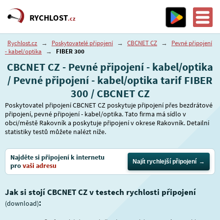
RYCHLOST
.cz
Rychlost.cz
→
Poskytovatelé připojení
→
CBCNET CZ
→
Pevné připojení
- kabel/optika
→
FIBER 300
CBCNET CZ - Pevné připojení - kabel/optika
/ Pevné připojení - kabel/optika tarif FIBER
300 / CBCNET CZ
Poskytovatel připojení CBCNET CZ poskytuje připojení přes bezdrátové
připojení, pevné připojení - kabel/optika. Tato firma má sídlo v
obci/městě Rakovník a poskytuje připojení v okrese Rakovník. Detailní
statistiky testů můžete nalézt níže.
Najděte si připojení k internetu
Najít rychlejší připojení
pro
vaši adresu
Jak si stojí CBCNET CZ v testech rychlosti připojení
:
(download)