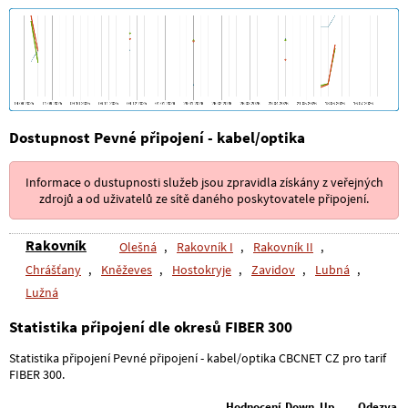
Dostupnost Pevné připojení - kabel/optika
Informace o dustupnosti služeb jsou zpravidla získány z veřejných
zdrojů a od uživatelů ze sítě daného poskytovatele připojení.
Rakovník
Olešná
,
Rakovník I
,
Rakovník II
,
Chrášťany
,
Kněževes
,
Hostokryje
,
Zavidov
,
Lubná
,
Lužná
Statistika připojení dle okresů FIBER 300
Statistika připojení Pevné připojení - kabel/optika CBCNET CZ pro tarif
FIBER 300.
Hodnocení
Down
Up
Odezva