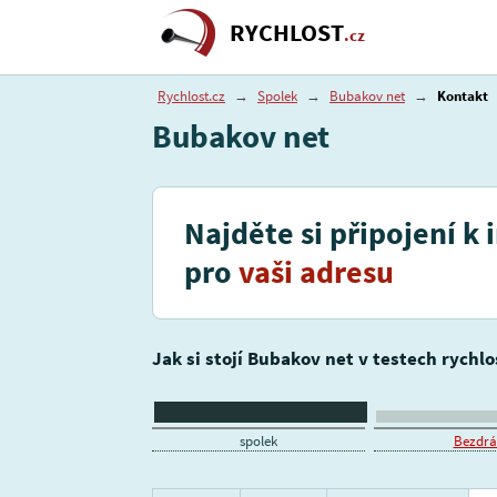
RYCHLOST
.cz
Rychlost.cz
→
Spolek
→
Bubakov net
→
Kontakt
Bubakov net
Najděte si připojení k 
pro
vaši adresu
Jak si stojí Bubakov net v testech rychlo
spolek
Bezdrát