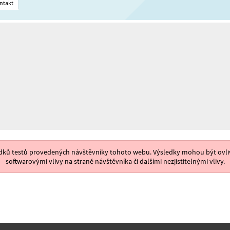
ntakt
ýsledků testů provedených návštěvníky tohoto webu. Výsledky mohou být ovliv
softwarovými vlivy na straně návštěvníka či dalšími nezjistitelnými vlivy.