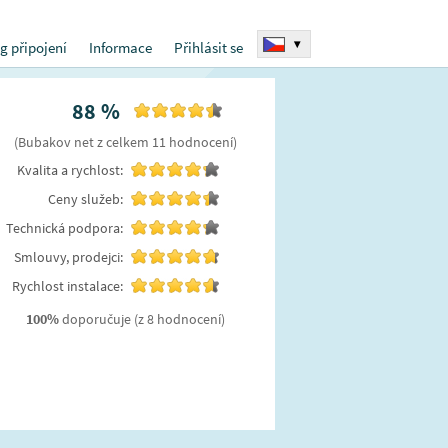
▾
g připojení
Informace
Přihlásit se
88
%
(
Bubakov net
z celkem
11
hodnocení
)
Kvalita a rychlost:
Ceny služeb:
Technická podpora:
Smlouvy, prodejci:
Rychlost instalace:
100
%
doporučuje
(z 8 hodnocení)