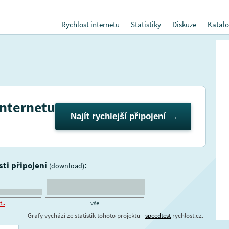
Rychlost internetu
Statistiky
Diskuze
Katalo
internetu
Najít rychlejší připojení
sti připojení
:
(download)
..
vše
Grafy vychází ze statistik tohoto projektu -
speedtest
rychlost.cz.