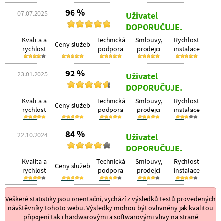
96 %
07.07.2025
Uživatel
DOPORUČUJE.
Kvalita a
Technická
Smlouvy,
Rychlost
Ceny služeb
rychlost
podpora
prodejci
instalace
92 %
23.01.2025
Uživatel
DOPORUČUJE.
Kvalita a
Technická
Smlouvy,
Rychlost
Ceny služeb
rychlost
podpora
prodejci
instalace
84 %
22.10.2024
Uživatel
DOPORUČUJE.
Kvalita a
Technická
Smlouvy,
Rychlost
Ceny služeb
rychlost
podpora
prodejci
instalace
Veškeré statistiky jsou orientační, vychází z výsledků testů provedených
návštěvníky tohoto webu. Výsledky mohou být ovlivněny jak kvalitou
připojení tak i hardwarovými a softwarovými vlivy na straně