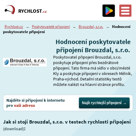
RYCHLOST
.cz
Rychlost.cz
→
Poskytovatelé připojení
→
Brouzdal, s.r.o.
→
Hodnocení
poskytovatele připojení
Hodnocení poskytovatele
připojení Brouzdal, s.r.o.
Poskytovatel připojení Brouzdal, s.r.o.
poskytuje připojení přes bezdrátové
připojení. Tato firma má sídlo v obci/městě
Kly a poskytuje připojení v okresech Mělník,
Praha-východ. Detailní statistiky testů
můžete nalézt na hlavní stránce profilu.
Najděte si připojení k internetu
Najít rychlejší připojení
pro
vaši adresu
Jak si stojí Brouzdal, s.r.o. v testech rychlosti připojení
:
(download)