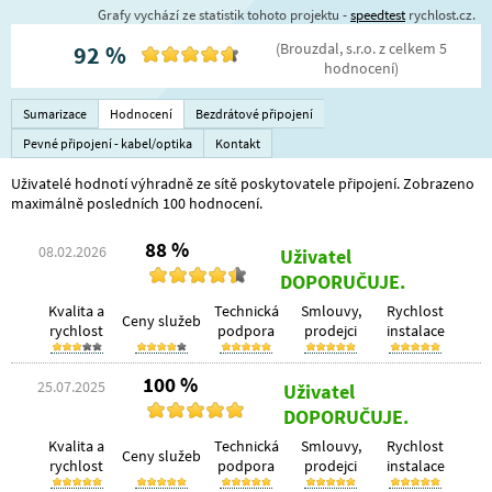
Grafy vychází ze statistik tohoto projektu -
speedtest
rychlost.cz.
(
Brouzdal, s.r.o.
z celkem
5
92
%
hodnocení
)
Sumarizace
Hodnocení
Bezdrátové připojení
Pevné připojení - kabel/optika
Kontakt
Uživatelé hodnotí výhradně ze sítě poskytovatele připojení. Zobrazeno
maximálně posledních 100 hodnocení.
88 %
08.02.2026
Uživatel
DOPORUČUJE.
Kvalita a
Technická
Smlouvy,
Rychlost
Ceny služeb
rychlost
podpora
prodejci
instalace
100 %
25.07.2025
Uživatel
DOPORUČUJE.
Kvalita a
Technická
Smlouvy,
Rychlost
Ceny služeb
rychlost
podpora
prodejci
instalace