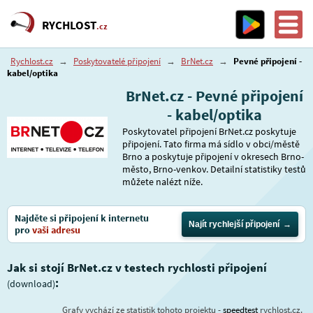
RYCHLOST
.cz
Rychlost.cz
→
Poskytovatelé připojení
→
BrNet.cz
→
Pevné připojení -
kabel/optika
BrNet.cz - Pevné připojení
- kabel/optika
Poskytovatel připojení BrNet.cz poskytuje
připojení. Tato firma má sídlo v obci/městě
Brno a poskytuje připojení v okresech Brno-
město, Brno-venkov. Detailní statistiky testů
můžete nalézt níže.
Najděte si připojení k internetu
Najít rychlejší připojení
pro
vaši adresu
Jak si stojí BrNet.cz v testech rychlosti připojení
:
(download)
Grafy vychází ze statistik tohoto projektu -
speedtest
rychlost.cz.