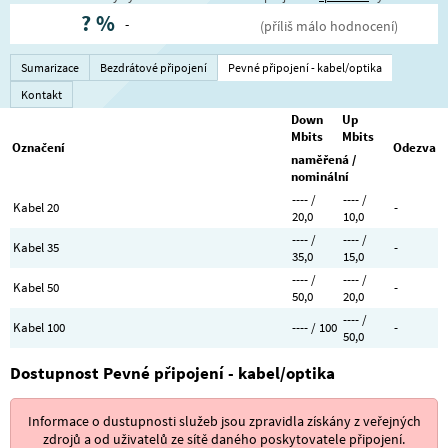
?
%
-
(příliš málo hodnocení)
Sumarizace
Bezdrátové připojení
Pevné připojení - kabel/optika
Kontakt
Down
Up
Mbits
Mbits
Označení
Odezva
naměřená /
nominální
---- /
---- /
Kabel 20
-
20,0
10,0
---- /
---- /
Kabel 35
-
35,0
15,0
---- /
---- /
Kabel 50
-
50,0
20,0
---- /
Kabel 100
---- / 100
-
50,0
Dostupnost Pevné připojení - kabel/optika
Informace o dustupnosti služeb jsou zpravidla získány z veřejných
zdrojů a od uživatelů ze sítě daného poskytovatele připojení.