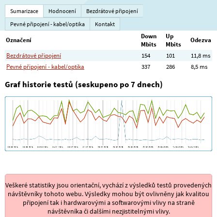
Sumarizace
Hodnocení
Bezdrátové připojení
Pevné připojení - kabel/optika
Kontakt
Down
Up
Označení
Odezva
Mbits
Mbits
Bezdrátové připojení
154
101
11,8 ms
Pevné připojení - kabel/optika
337
286
8,5 ms
Graf historie testů (seskupeno po 7 dnech)
Veškeré statistiky jsou orientační, vychází z výsledků testů provedených
návštěvníky tohoto webu. Výsledky mohou být ovlivněny jak kvalitou
připojení tak i hardwarovými a softwarovými vlivy na straně
návštěvníka či dalšími nezjistitelnými vlivy.