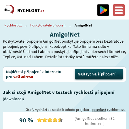
RYCHLOST
.cz
Rychlost.cz
→
Poskytovatelé připojení
→
Amigo!Net
Amigo!Net
Poskytovatel připojení Amigo!Net poskytuje připojení přes bezdrátové
připojení, pevné připojení - kabel/optika. Tato firma má sídlo v
obci/městě Ústí nad Labem a poskytuje připojení v okresech Litoměřice,
Teplice, Ústí nad Labem. Detailní statistiky testů můžete nalézt níže.
Najděte si připojení k internetu
Najít rychlejší připojení
pro
vaši adresu
Jak si stojí Amigo!Net v testech rychlosti připojení
:
(download)
Grafy vychází ze statistik tohoto projektu -
speedtest
rychlost.cz.
(
Amigo!Net
z celkem
32
90
%
hodnocení
)