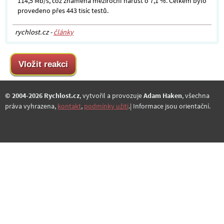
114,5 Mb/s, což znamená meziroční nárůst o 7,1 %. Celkem bylo
provedeno přes 443 tisíc testů.
rychlost.cz -
články
© 2004-2026 Rychlost.cz
, vytvořil a provozuje
Adam Haken
, všechna
práva vyhrazena,
kontakt
,
podmínky užití
.| Informace jsou orientační.