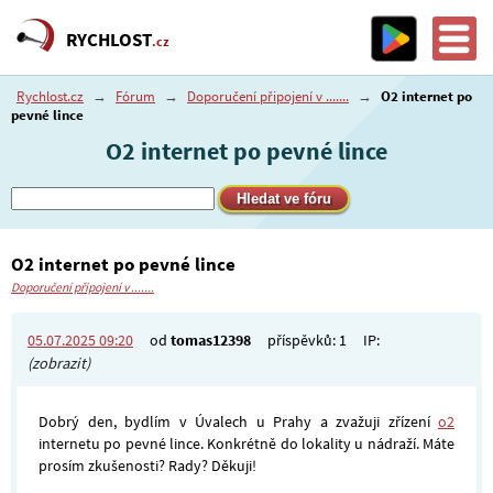
RYCHLOST
.cz
Rychlost.cz
→
Fórum
→
Doporučení připojení v .......
→
O2 internet po
pevné lince
O2 internet po pevné lince
O2 internet po pevné lince
Doporučení připojení v .......
05.07.2025 09:20
od
tomas12398
příspěvků: 1
IP:
(zobrazit)
Dobrý den, bydlím v Úvalech u Prahy a zvažuji zřízení
o2
internetu po pevné lince. Konkrétně do lokality u nádraží. Máte
prosím zkušenosti? Rady? Děkuji!