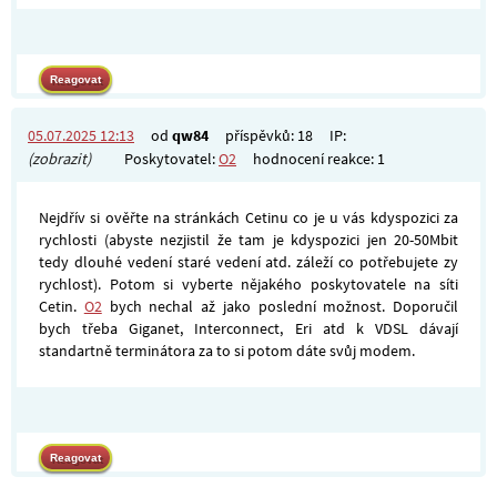
05.07.2025 12:13
od
qw84
příspěvků: 18
IP:
(zobrazit)
Poskytovatel:
O2
hodnocení reakce: 1
Nejdřív si ověřte na stránkách Cetinu co je u vás kdyspozici za
rychlosti (abyste nezjistil že tam je kdyspozici jen 20-50Mbit
tedy dlouhé vedení staré vedení atd. záleží co potřebujete zy
rychlost). Potom si vyberte nějakého poskytovatele na síti
Cetin.
O2
bych nechal až jako poslední možnost. Doporučil
bych třeba Giganet, Interconnect, Eri atd k VDSL dávají
standartně terminátora za to si potom dáte svůj modem.