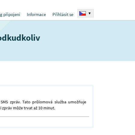
▾
g připojení
Informace
Přihlásit se
odkudkoliv
ní SMS zpráv. Tato průlomová služba umožňuje
 zpráv může trvat až 10 minut.