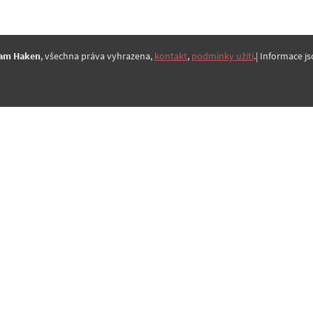
am Haken
, všechna práva vyhrazena,
kontakt
,
podmínky užití
.| Informace js