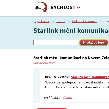
RYCHLOST
.cz
Rychlost.cz
→
Fórum
→
Diskuze k článkům
→
Sta
Starlink mění komunika
Starlink mění komunikaci na Novém Zél
Diskuze k článkům
Diskuze k článku
Starlink mění komunikac
SpaceX ve spolupráci s novozélandským o
komunikaci i v místech bez klasického mobi
rychlost.cz -
články