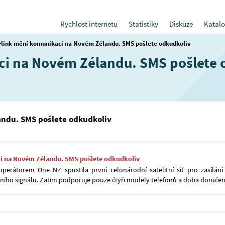
Rychlost internetu
Statistiky
Diskuze
Katalo
rlink mění komunikaci na Novém Zélandu. SMS pošlete odkudkoliv
ci na Novém Zélandu. SMS pošlete 
andu. SMS pošlete odkudkoliv
i na Novém Zélandu. SMS pošlete odkudkoliv
perátorem One NZ spustila první celonárodní satelitní síť pro zasílá
lního signálu. Zatím podporuje pouze čtyři modely telefonů a doba doručení