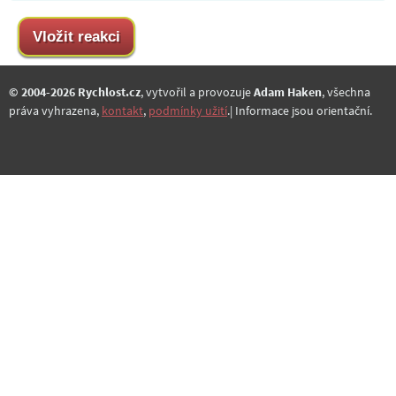
© 2004-2026 Rychlost.cz
, vytvořil a provozuje
Adam Haken
, všechna
práva vyhrazena,
kontakt
,
podmínky užití
.| Informace jsou orientační.