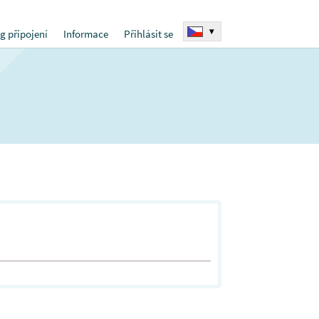
▾
g připojení
Informace
Přihlásit se