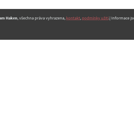
am Haken
, všechna práva vyhrazena,
kontakt
,
podmínky užití
.| Informace js