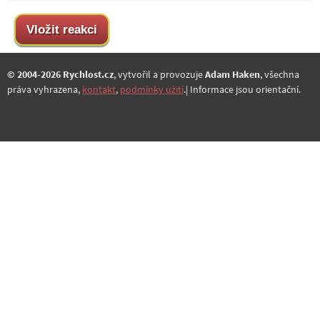
© 2004-2026 Rychlost.cz
, vytvořil a provozuje
Adam Haken
, všechna
práva vyhrazena,
kontakt
,
podmínky užití
.| Informace jsou orientační.