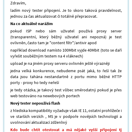
Zdravím,
ladím nový tester připojení. Je to skoro taková pravidelnost,
jednou za čas aktualizovat či totálně přepracovat.
Na co aktuálně narážím
pokud ISP nebo sám uživatel používá proxy server
(transparentní, který běžný uživatel ani nepozná) je test
ovlivněn, často tam je "content filtr"/antivir apod
například download namísto 100Mbit vyjde 40Mbit (toto se daří
vyřešit souběžným testem na 4 vláknech)
upload je na jiném proxy serveru ovlivněn ještě výrazněji
jedna velká konkurence, nebudeme psát jaká, to řeší tak že
data jsou tahána nestandartně z portu mimo běžné HTTP
porty - proxy ho tedy neřeší
je tedy otázka, je takový test vůbec směrodatný pokud je přes
web testováno na newebových portech
Nový tester nepoužívá flash
z hlediska kompatibility vyžaduje však IE 11, ostatní prohlížeče i
ve starších verzích , MS je v podpoře novějsích technologií a
uvolnování aktualizací zdženlivý
Kdo bude chtít otestovat a má nějaké vyšší připojení tj