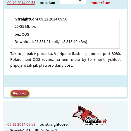
09.12.2014 09:55
od
adam
moderátor
StraightCore
:09.12.2014 09:50
25/25 Mbit/s
bez QOS
Download: 26 531,21 kbit/s (3 316,40 kB/s)
Tak to je pak v poradku. V pripade flashe a je pouzit port 8080.
Pokud neni QOS rovnez na nem melo by to zmerit rychlost
pripojeni tak jak plati pro dany port.
09.12.2014 09:58
od
straightcore
příspěvků: 93
IP:
(zobrazit)