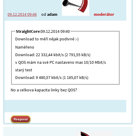
09.12.2014 09:48
od
adam
moderátor
StraightCore
:09.12.2014 09:40
Download to měří nějak podivně :-)
Naměřeno
Download: 22 332,44 kbit/s (2 791,55 kB/s)
v QOS mám na své PC nastaveno max 10/10 Mbit/s
starý test
Download: 9 480,57 kbit/s (1 185,07 kB/s)
No a celkova kapacita linky bez QOS?