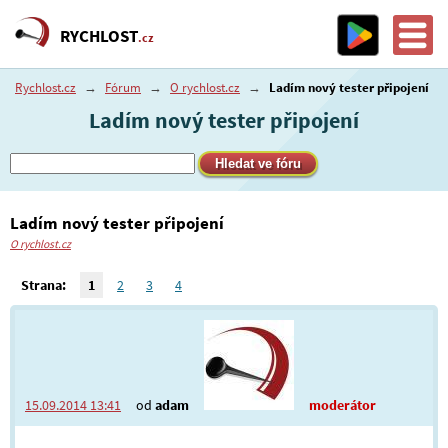
RYCHLOST
.cz
Rychlost.cz
→
Fórum
→
O rychlost.cz
→
Ladím nový tester připojení
Ladím nový tester připojení
Ladím nový tester připojení
O rychlost.cz
Strana:
1
2
3
4
15.09.2014 13:41
od
adam
moderátor