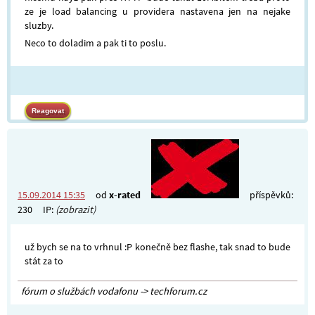
ze je load balancing u providera nastavena jen na nejake
sluzby.
Neco to doladim a pak ti to poslu.
15.09.2014 15:35
od
x-rated
příspěvků:
230
IP:
(zobrazit)
už bych se na to vrhnul :P konečně bez flashe, tak snad to bude
stát za to
fórum o službách vodafonu -> techforum.cz