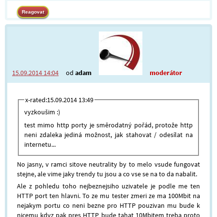
15.09.2014 14:04
od
adam
moderátor
x-rated:15.09.2014 13:49
vyzkoušim :)
test mimo http porty je směrodatný pořád, protože http
neni zdaleka jediná možnost, jak stahovat / odesílat na
internetu...
No jasny, v ramci sitove neutrality by to melo vsude fungovat
stejne, ale vime jaky trendy tu jsou a co vse se na to da nabalit.
Ale z pohledu toho nejbeznejsiho uzivatele je podle me ten
HTTP port ten hlavni. To ze mu tester zmeri ze ma 100Mbit na
nejakym portu co neni bezne pro HTTP pouzivan mu bude k
nicemu kdyz pak pres HTTP bude tahat 10Mbitem treba proto