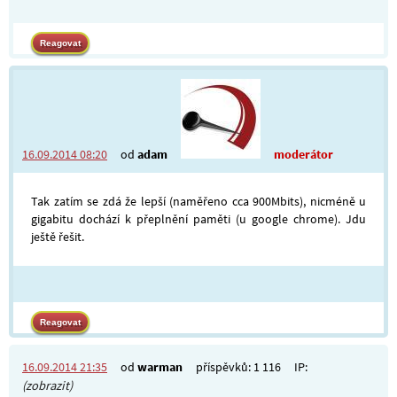
16.09.2014 08:20
od
adam
moderátor
Tak zatím se zdá že lepší (naměřeno cca 900Mbits), nicméně u
gigabitu dochází k přeplnění paměti (u google chrome). Jdu
ještě řešit.
16.09.2014 21:35
od
warman
příspěvků: 1 116
IP:
(zobrazit)