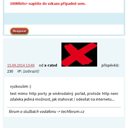
100Mbits+ napište do vzkazu případně sem.
15.09.2014 13:49
od
x-rated
příspěvků:
230
IP:
(zobrazit)
vyzkoušim :)
test mimo http porty je směrodatný pořád, protože http neni
zdaleka jediná možnost, jak stahovat / odesílat na internetu...
fórum o službách vodafonu -> techforum.cz