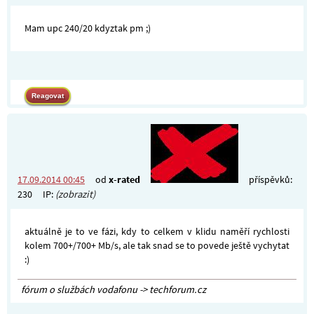
Mam upc 240/20 kdyztak pm ;)
17.09.2014 00:45
od
x-rated
příspěvků:
230
IP:
(zobrazit)
aktuálně je to ve fázi, kdy to celkem v klidu naměří rychlosti
kolem 700+/700+ Mb/s, ale tak snad se to povede ještě vychytat
:)
fórum o službách vodafonu -> techforum.cz