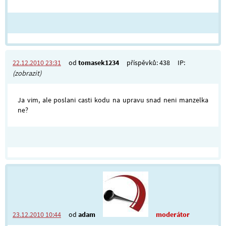
22.12.2010 23:31
od
tomasek1234
příspěvků: 438
IP:
(zobrazit)
Ja vim, ale poslani casti kodu na upravu snad neni manzelka
ne?
23.12.2010 10:44
od
adam
moderátor