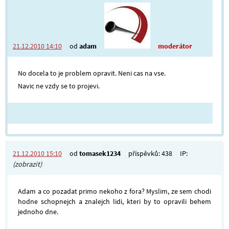
21.12.2010 14:10
od
adam
moderátor
No docela to je problem opravit. Neni cas na vse.
Navic ne vzdy se to projevi.
21.12.2010 15:10
od
tomasek1234
příspěvků: 438
IP:
(zobrazit)
Adam a co pozadat primo nekoho z fora? Myslim, ze sem chodi
hodne schopnejch a znalejch lidi, kteri by to opravili behem
jednoho dne.