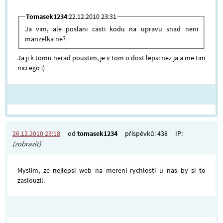
Tomasek1234
:22.12.2010 23:31
Ja vim, ale poslani casti kodu na upravu snad neni
manzelka ne?
Ja ji k tomu nerad poustim, je v tom o dost lepsi nez ja a me tim
nici ego :)
26.12.2010 23:18
od
tomasek1234
příspěvků: 438
IP:
(zobrazit)
Myslim, ze nejlepsi web na mereni rychlosti u nas by si to
zaslouzil.