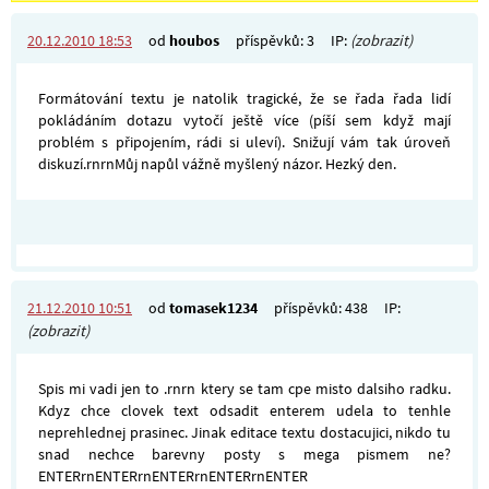
20.12.2010 18:53
od
houbos
příspěvků: 3
IP:
(zobrazit)
Formátování textu je natolik tragické, že se řada řada lidí
pokládáním dotazu vytočí ještě více (píší sem když mají
problém s připojením, rádi si uleví). Snižují vám tak úroveň
diskuzí.rnrnMůj napůl vážně myšlený názor. Hezký den.
21.12.2010 10:51
od
tomasek1234
příspěvků: 438
IP:
(zobrazit)
Spis mi vadi jen to .rnrn ktery se tam cpe misto dalsiho radku.
Kdyz chce clovek text odsadit enterem udela to tenhle
neprehlednej prasinec. Jinak editace textu dostacujici, nikdo tu
snad nechce barevny posty s mega pismem ne?
ENTERrnENTERrnENTERrnENTERrnENTER