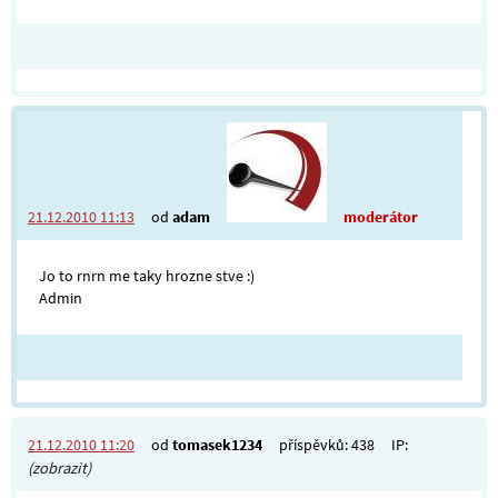
21.12.2010 11:13
od
adam
moderátor
Jo to rnrn me taky hrozne stve :)
Admin
21.12.2010 11:20
od
tomasek1234
příspěvků: 438
IP:
(zobrazit)