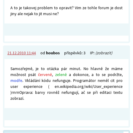
A to je takovej problem to opravit? Vim ze tohle forum je dost
jiny ale nejak to jit musi ne?
21.12.2010 11:44
od
houbos
příspěvků: 3
IP:
(zobrazit)
Samozřejmě, je to otázka pár minut. No hlavně že máme
možnost psát
červeně
,
zeleně
a dokonce, a to se podržte,
modře
. Vkládání kódu nefunguje. Programátor neměl cit pro
user experience ( en.wikipedia.org/wiki/User_experience
)rnrnOprava: barvy rovněž nefungují, ač se při editaci textu
zobrazí.