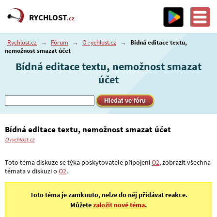
RYCHLOST
.cz
Rychlost.cz
→
Fórum
→
O rychlost.cz
→
Bídná editace textu,
nemožnost smazat účet
Bídná editace textu, nemožnost smazat
účet
Bídná editace textu, nemožnost smazat účet
O rychlost.cz
Toto téma diskuze se týka poskytovatele připojení
O2
, zobrazit všechna
témata v diskuzi o
O2
.
Toto téma je zamknuto, nelze do něj přidávat reakce.
Můžete
založit nové téma
.