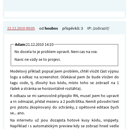
22.12.2010 09:05
od
houbos
příspěvků: 3
IP:
(zobrazit)
Adam
:21.12.2010 14:10
No docela to je problem opravit. Neni cas na vse.
Navic ne vzdy se to projevi.
Modelový příklad: popsal jsem problém, chtěl vložit část výpisu
logu a odkaz na screenshot. Očekával jsem že bude vložen do
tagu code, tj. dlouhý kus kódu, místo toho se zobrazil na 1
řádek a stránka se horizontálně roztáhla).
K odkazu se mi samovolně připojilo RN, musel jsem ho upravit
a rn odmazat, přidat mezeru a 2 podtržítka. Nemít původní text
pro jistotu zkopírovaný do schránky, z opětovné editace bych
se... ano.
Na internetu už jsou dozajista hotové kusy kódu, snippety.
Například i s automatickým preview kdy se zobrazí hned vedle