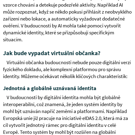
vzorce chování a detekuje podezřelé aktivity. Například AI
může rozpoznat, když se někdo pokusí přihlásit z neobvyklého
zařízení nebo lokace, a automaticky vyžadovat dodatečné
ověření. V budoucnosti by AI mohla také pomoci vytvořit
dynamické identity, které se přizpůsobují specifickým
situacím.
Jak bude vypadat virtuální občanka?
Virtuální občanka budoucnosti nebude pouze digitální verzí
fyzického dokladu, ale komplexní platformou pro správu
identity. Můžeme očekávat několik klíčových charakteristik:
Jednotná a globálně uznávaná identita
V budoucnosti by digitální identita mohla být globálně
interoperabilní, což znamená, že jeden systém identity by
mohl být uznáván napříč zeměmi a platformami. Například
Evropská unie již pracuje na iniciativě eIDAS 2.0, která má za
cíl vytvořit jednotný rámec pro digitální identitu v celé
Evropě. Tento systém by mohl být rozšířen na globální