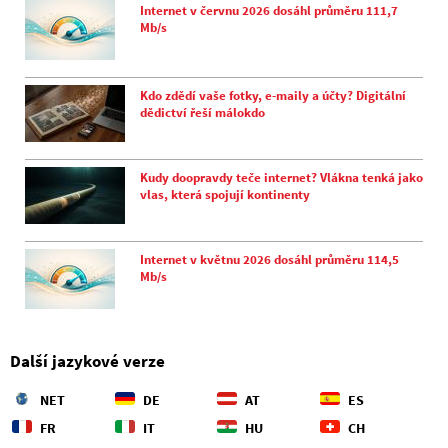
Internet v červnu 2026 dosáhl průměru 111,7
Mb/s
Kdo zdědí vaše fotky, e-maily a účty? Digitální
dědictví řeší málokdo
Kudy doopravdy teče internet? Vlákna tenká jako
vlas, která spojují kontinenty
Internet v květnu 2026 dosáhl průměru 114,5
Mb/s
Další jazykové verze
NET
DE
AT
ES
FR
IT
HU
CH