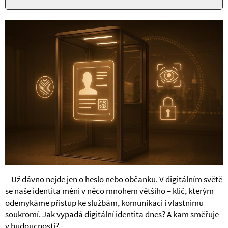
Už dávno nejde jen o heslo nebo občanku. V digitálním světě
se naše identita mění v něco mnohem většího – klíč, kterým
odemykáme přístup ke službám, komunikaci i vlastnímu
soukromí. Jak vypadá digitální identita dnes? A kam směřuje
v budoucnosti?