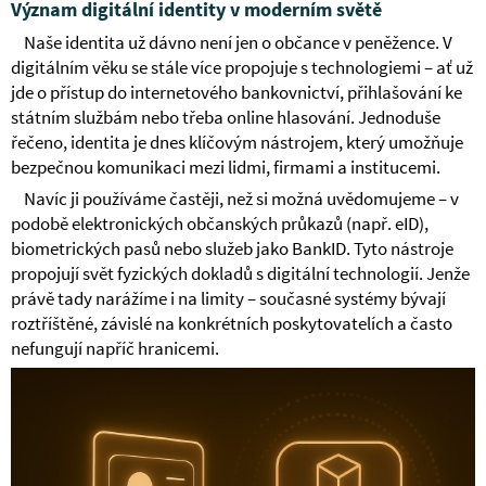
Význam digitální identity v moderním světě
Naše identita už dávno není jen o občance v peněžence. V
digitálním věku se stále více propojuje s technologiemi – ať už
jde o přístup do internetového bankovnictví, přihlašování ke
státním službám nebo třeba online hlasování. Jednoduše
řečeno, identita je dnes klíčovým nástrojem, který umožňuje
bezpečnou komunikaci mezi lidmi, firmami a institucemi.
Navíc ji používáme častěji, než si možná uvědomujeme – v
podobě elektronických občanských průkazů (např. eID),
biometrických pasů nebo služeb jako BankID. Tyto nástroje
propojují svět fyzických dokladů s digitální technologií. Jenže
právě tady narážíme i na limity – současné systémy bývají
roztříštěné, závislé na konkrétních poskytovatelích a často
nefungují napříč hranicemi.