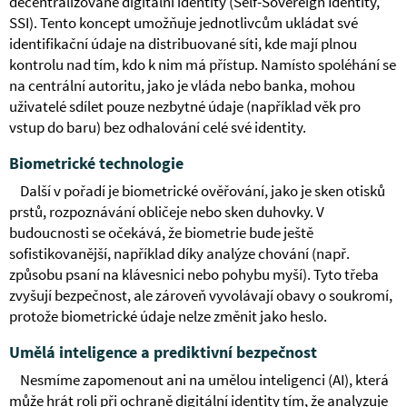
decentralizované digitální identity (Self-Sovereign Identity,
SSI). Tento koncept umožňuje jednotlivcům ukládat své
identifikační údaje na distribuované síti, kde mají plnou
kontrolu nad tím, kdo k nim má přístup. Namísto spoléhání se
na centrální autoritu, jako je vláda nebo banka, mohou
uživatelé sdílet pouze nezbytné údaje (například věk pro
vstup do baru) bez odhalování celé své identity.
Biometrické technologie
Další v pořadí je biometrické ověřování, jako je sken otisků
prstů, rozpoznávání obličeje nebo sken duhovky. V
budoucnosti se očekává, že biometrie bude ještě
sofistikovanější, například díky analýze chování (např.
způsobu psaní na klávesnici nebo pohybu myší). Tyto třeba
zvyšují bezpečnost, ale zároveň vyvolávají obavy o soukromí,
protože biometrické údaje nelze změnit jako heslo.
Umělá inteligence a prediktivní bezpečnost
Nesmíme zapomenout ani na umělou inteligenci (AI), která
může hrát roli při ochraně digitální identity tím, že analyzuje