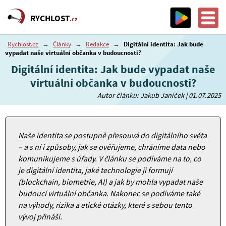
RYCHLOST
.cz
Rychlost.cz
→
Články
→
Redakce
→
Digitální identita: Jak bude
vypadat naše virtuální občanka v budoucnosti?
Digitální identita: Jak bude vypadat naše
virtuální občanka v budoucnosti?
Autor článku: Jakub Janíček | 01.07.2025
Naše identita se postupně přesouvá do digitálního světa
– a s ní i způsoby, jak se ověřujeme, chráníme data nebo
komunikujeme s úřady. V článku se podíváme na to, co
je digitální identita, jaké technologie ji formují
(blockchain, biometrie, AI) a jak by mohla vypadat naše
budoucí virtuální občanka. Nakonec se podíváme také
na výhody, rizika a etické otázky, které s sebou tento
vývoj přináší.