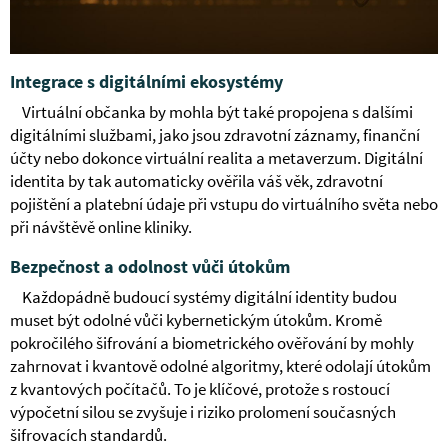
Integrace s digitálními ekosystémy
Virtuální občanka by mohla být také propojena s dalšími
digitálními službami, jako jsou zdravotní záznamy, finanční
účty nebo dokonce virtuální realita a metaverzum. Digitální
identita by tak automaticky ověřila váš věk, zdravotní
pojištění a platební údaje při vstupu do virtuálního světa nebo
při návštěvě online kliniky.
Bezpečnost a odolnost vůči útokům
Každopádně budoucí systémy digitální identity budou
muset být odolné vůči kybernetickým útokům. Kromě
pokročilého šifrování a biometrického ověřování by mohly
zahrnovat i kvantově odolné algoritmy, které odolají útokům
z kvantových počítačů. To je klíčové, protože s rostoucí
výpočetní silou se zvyšuje i riziko prolomení současných
šifrovacích standardů.