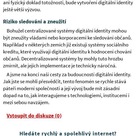
ani fyzický doklad totožnosti, bude vytvoření digitální identity
ještě větší výzvou.
Riziko sledování a zneužití
Bohužel centralizované systémy digitální identity mohou
být zneužity vládami nebo korporacemi ke sledování občanů.
Například v některých zemích již existují systémy sociálního
kreditu, které využívají digitální identitu k hodnocení chování
občanů. Decentralizované systémy by mohly tuto hrozbu
zmírnit, ale jejich implementace je technicky náročná.
A jsme na konci naší cesty za budoucností digitální identity.
Jak jste se mohli přesvědčit, tento fenomén se rychle stává
páteří moderní společnosti a její vývoj bude mít zásadní
dopad na to, jak interagujeme s technologiemi, institucemi i
mezi sebou navzájem.
Vstoupit do diskuze (0)
Hledáte rychlý a spolehlivý internet?