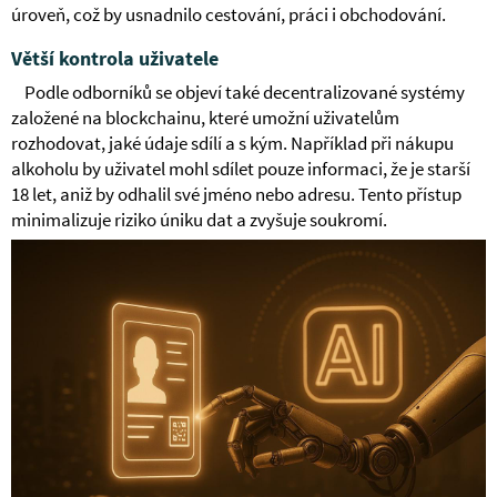
úroveň, což by usnadnilo cestování, práci i obchodování.
Větší kontrola uživatele
Podle odborníků se objeví také decentralizované systémy
založené na blockchainu, které umožní uživatelům
rozhodovat, jaké údaje sdílí a s kým. Například při nákupu
alkoholu by uživatel mohl sdílet pouze informaci, že je starší
18 let, aniž by odhalil své jméno nebo adresu. Tento přístup
minimalizuje riziko úniku dat a zvyšuje soukromí.