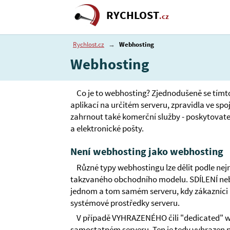
RYCHLOST
.cz
Rychlost.cz
→
Webhosting
Webhosting
Co je to webhosting? Zjednodušeně se tímt
aplikací na určitém serveru, zpravidla ve spo
zahrnout také komerční služby - poskytovate
a elektronické pošty.
Není webhosting jako webhosting
Různé typy webhostingu lze dělit podle nejrů
takzvaného obchodního modelu. SDÍLENÍ nebo
jednom a tom samém serveru, kdy zákazníci (
systémové prostředky serveru.
V případě VYHRAZENÉHO čili "dedicated" w
samostatném serveru. Ten je tedy vyhrazen 