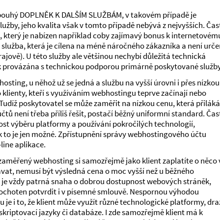
 pouhý DOPLNĚK K DALŠÍM SLUŽBÁM, v takovém případě je
lužby, jeho kvalita však v tomto případě nebývá z nejvyšších. Čas
 který je nabízen například coby zajímavý bonus k internetovém
 to služba, která je cílena na méně náročného zákazníka a není urč
rajově). U této služby ale většinou nechybí důležitá technická
ak provázána s technickou podporou primárně poskytované služby
sting, u něhož už se jedná a službu na vyšší úrovni i přes nízkou
o klienty, kteří s využíváním webhostingu teprve začínají nebo
. Tudíž poskytovatel se může zaměřit na nízkou cenu, která přiláká
ů není třeba příliš řešit, postačí běžný uniformní standard. Čas
ost výběru platformy a používání pokročilých technologií,
jak to je jen možné. Zpřístupnění správy webhostingového účtu
line aplikace.
zaměřený webhosting si samozřejmě jako klient zaplatíte o něco v
at, nemusí být výsledná cena o moc vyšší než u běžného
 je vždy patrná snaha o dobrou dostupnost webových stráněk,
u ochoten potvrdit i v písemné smlouvě. Nespornou výhodou
e i to, že klient může využít různé technologické platformy, dra
skriptovací jazyky či databáze. I zde samozřejmě klient má k