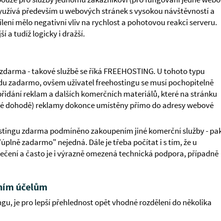
 využívá především u webových stránek s vysokou návštěvností a
ení mělo negativní vliv na rychlost a pohotovou reakci serveru.
 a tudíž logicky i dražší.
zdarma - takové službě se říká FREEHOSTING. U tohoto typu
u zadarmo, ovšem uživatel freehostingu se musí pochopitelně
dě přidání reklam a dalších komerčních materiálů, které na stránku
mné dohodě) reklamy dokonce umístěny přímo do adresy webové
eehostingu zdarma podmíněno zakoupením jiné komerční služby - pak
"úplně zadarmo" nejedná. Dále je třeba počítat i s tím, že u
ečení a často je i výrazně omezená technická podpora, případně
čním účelům
u, je pro lepší přehlednost opět vhodné rozdělení do několika