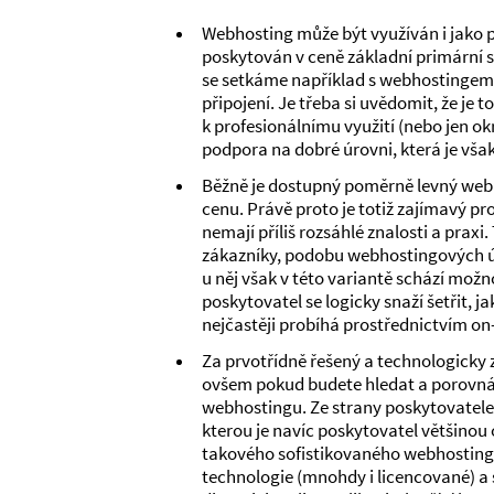
Webhosting může být využíván i jako
poskytován v ceně základní primární s
se setkáme například s webhostingem,
připojení. Je třeba si uvědomit, že je
k profesionálnímu využití (nebo jen ok
podpora na dobré úrovni, která je vš
Běžně je dostupný poměrně levný webho
cenu. Právě proto je totiž zajímavý pr
nemají příliš rozsáhlé znalosti a praxi
zákazníky, podobu webhostingových účt
u něj však v této variantě schází možn
poskytovatel se logicky snaží šetřit, 
nejčastěji probíhá prostřednictvím on-
Za prvotřídně řešený a technologicky 
ovšem pokud budete hledat a porovnáv
webhostingu. Ze strany poskytovatele
kterou je navíc poskytovatel většino
takového sofistikovaného webhostingu j
technologie (mnohdy i licencované) a 