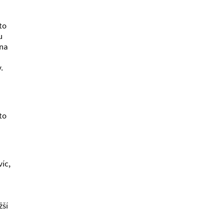
to
u
ena
.
to
íc,
žší