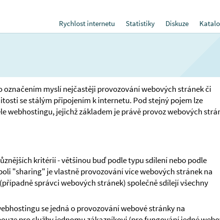
Rychlost internetu
Statistiky
Diskuze
Katalo
o označením myslí nejčastěji provozování webových stránek či
jitosti se stálým připojením k internetu. Pod stejný pojem lze
le webhostingu, jejichž základem je právě provoz webových strá
znějších kritérií - většinou buď podle typu sdílení nebo podle
li "sharing" je vlastně provozování více webových stránek na
případně správci webových stránek) společně sdílejí všechny
ebhostingu se jedná o provozování webové stránky na
pouze pro služby jednomu zákazníkovi (pro fungování jedné web