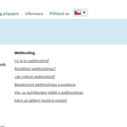
▾
g připojení
Informace
Přihlásit se
Webhosting
Co je to webhosting?
nek
Rozdělení webhostingu?
Jak vybírat webhosting?
Bezpečnost webhostingu a podpora
Vše, co potřebujete vědět o webhostingu
Když už sdílený hosting nestačí
ové