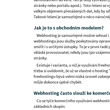
stránky nebo portálu apod.). Toto řešení se
velkým objemem přenášených dat, kdy by sdíl
Takové řešení je samozřejmě o něco náročnější
Jak je to s obchodním modelem?
Webhosting je samozřejmě možné sehnat i 
webhostingu jsou služby poskytovány opravd
smířit i s určitými ústupky. To je v první řa
vkládá provozovatel, někdy jsou (po vzáje
stránky.
Existuje i varianta, u níž je využívání fr
třeba si uvědomit, že už se vlastně o hosting 
freehostingu bývá velmi nízká úroveň zabezp
může dokonce úplně chybět.
Webhosting často slouží ke komer
Co se týče komerčního využívání webhosting
základních skupin: