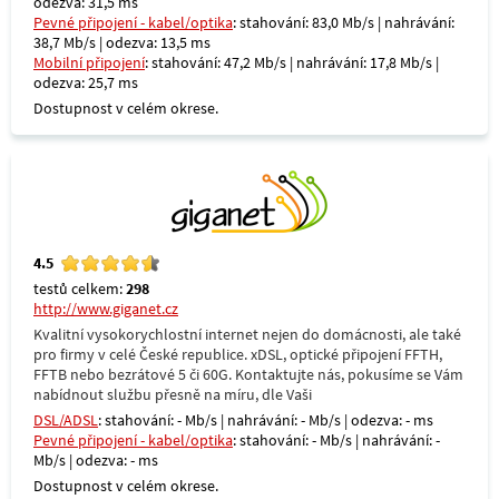
odezva: 31,5 ms
Pevné připojení - kabel/optika
: stahování: 83,0 Mb/s | nahrávání:
38,7 Mb/s | odezva: 13,5 ms
Mobilní připojení
: stahování: 47,2 Mb/s | nahrávání: 17,8 Mb/s |
odezva: 25,7 ms
Dostupnost v celém okrese.
4.5
testů celkem:
298
http://www.giganet.cz
Kvalitní vysokorychlostní internet nejen do domácnosti, ale také
pro firmy v celé České republice. xDSL, optické připojení FFTH,
FFTB nebo bezrátové 5 či 60G. Kontaktujte nás, pokusíme se Vám
nabídnout službu přesně na míru, dle Vaši
DSL/ADSL
: stahování: - Mb/s | nahrávání: - Mb/s | odezva: - ms
Pevné připojení - kabel/optika
: stahování: - Mb/s | nahrávání: -
Mb/s | odezva: - ms
Dostupnost v celém okrese.