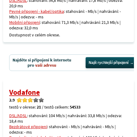
DSL/ADSL
: stahování: 54,8 Mb/s | nahrávání: 17,8 Mb/s | odezva:
20,9 ms
Pevné připojení - kabel/optika
: stahování: - Mb/s | nahrávání: -
Mb/s | odezva: - ms
Mobilní připojení
: stahování: 71,3 Mb/s | nahrávání: 21,3 Mb/s |
odezva: 32,0 ms
Dostupnost v celém okrese.
Najděte si připojení k internetu
Najít rychlejší připojení
pro
vaši adresu
Vodafone
2.9
testů v okrese:
21
/ testů celkem:
54533
DSL/ADSL
: stahování: 104 Mb/s | nahrávání: 33,8 Mb/s | odezva:
18,4 ms
Bezdrátové připojení
: stahování: - Mb/s | nahrávání: - Mb/s |
odezva: - ms