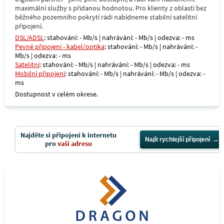
maximální služby s přidanou hodnotou. Pro klienty z oblastí bez
běžného pozemního pokrytí rádi nabídneme stabilní satelitní
připojení.
DSL/ADSL
: stahování: - Mb/s | nahrávání: - Mb/s | odezva: - ms
Pevné připojení - kabel/optika
: stahování: - Mb/s | nahrávání: -
Mb/s | odezva: - ms
Satelitní
: stahování: - Mb/s | nahrávání: - Mb/s | odezva: - ms
Mobilní připojení
: stahování: - Mb/s | nahrávání: - Mb/s | odezva: -
ms
Dostupnost v celém okrese.
Najděte si připojení k internetu
Najít rychlejší připojení
pro
vaši adresu