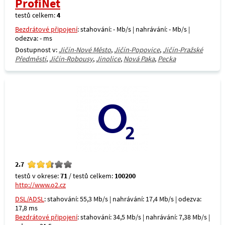
ProfiNet
testů celkem:
4
Bezdrátové připojení
: stahování: - Mb/s | nahrávání: - Mb/s |
odezva: - ms
Dostupnost v:
Jičín-Nové Město
,
Jičín-Popovice
,
Jičín-Pražské
Předměstí
,
Jičín-Robousy
,
Jinolice
,
Nová Paka
,
Pecka
2.7
testů v okrese:
71
/ testů celkem:
100200
http://www.o2.cz
DSL/ADSL
: stahování: 55,3 Mb/s | nahrávání: 17,4 Mb/s | odezva:
17,8 ms
Bezdrátové připojení
: stahování: 34,5 Mb/s | nahrávání: 7,38 Mb/s |