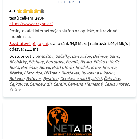
4.3
testů celkem:
2896
https://www.dragon.cz/
Poskytovatel internetových služeb na optické, mikrovlnné i
mobilní síti.
Bezdrátové připojení
: stahování: 54,5 Mb/s | nahrávání: 95,4 Mb/s |
odezva: 21,1 ms
Dostupnost v:
Arnoštov
,
Bačalky
,
Bartoušov
,
Bašnice
,
Batín
,
Běchárky
,
Běchary
,
Bertoldka
,
Bezník
,
Bílsko
,
Bílsko u Hořic
,
Blata
,
Boháňka
,
Borek
,
Brada
,
Brdo
,
Brodek
,
Brtev
,
Březina
,
Březka
,
Březovice
,
Bříšťany
,
Budčeves
,
Bukovina u Pecky
,
Bukvice
,
Butoves
,
Bystřice
,
Cerekvice nad Bystřicí
,
Čálovice
,
Čejkovice
,
Čenice 2.díl
,
Černín
,
Červená Třemešná
,
Česká Proseč
,
Češov
, ...