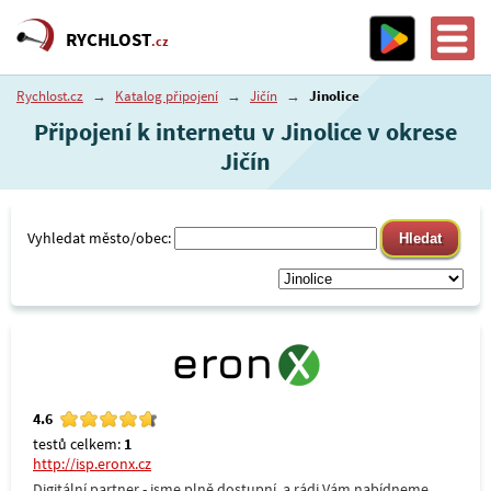
RYCHLOST
.cz
Rychlost.cz
→
Katalog připojení
→
Jičín
→
Jinolice
Připojení k internetu v Jinolice v okrese
Jičín
Vyhledat město/obec:
4.6
testů celkem:
1
http://isp.eronx.cz
Digitální partner - jsme plně dostupní, a rádi Vám nabídneme