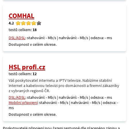
COMHAL
4.2
testů celkem:
18
DSL/ADSL
: stahování: - Mb/s | nahrávání: - Mb/s | odezva: - ms
Dostupnost v celém okrese.
HSL profi.cz
testů celkem:
12
Váš poskytovatel internetu a IPTV televize. Nabízíme stabilní
internet a kabelovou televizi pro domácnosti a firemní zákazníky
z vybraných regionů ČR.
DSL/ADSL
: stahování: - Mb/s | nahrávání: - Mb/s | odezva: - ms
Mobilní připojení
: stahování: - Mb/s | nahrávání: - Mb/s | odezva: -
ms
Dostupnost v celém okrese.
Poskytovatelé připojení jsou řazeni sestupně dle placenéno zápisu a