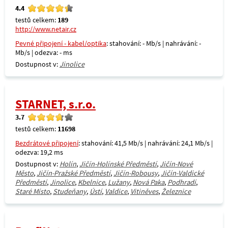
4.4
testů celkem:
189
http://www.netair.cz
Pevné připojení - kabel/optika
: stahování: - Mb/s | nahrávání: -
Mb/s | odezva: - ms
Dostupnost v:
Jinolice
STARNET, s.r.o.
3.7
testů celkem:
11698
Bezdrátové připojení
: stahování: 41,5 Mb/s | nahrávání: 24,1 Mb/s |
odezva: 19,2 ms
Dostupnost v:
Holín
,
Jičín-Holínské Předměstí
,
Jičín-Nové
Město
,
Jičín-Pražské Předměstí
,
Jičín-Robousy
,
Jičín-Valdické
Předměstí
,
Jinolice
,
Kbelnice
,
Lužany
,
Nová Paka
,
Podhradí
,
Staré Místo
,
Studeňany
,
Ústí
,
Valdice
,
Vitiněves
,
Železnice