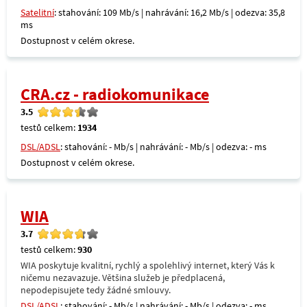
Satelitní
: stahování: 109 Mb/s | nahrávání: 16,2 Mb/s | odezva: 35,8
ms
Dostupnost v celém okrese.
CRA.cz - radiokomunikace
3.5
testů celkem:
1934
DSL/ADSL
: stahování: - Mb/s | nahrávání: - Mb/s | odezva: - ms
Dostupnost v celém okrese.
WIA
3.7
testů celkem:
930
WIA poskytuje kvalitní, rychlý a spolehlivý internet, který Vás k
ničemu nezavazuje. Většina služeb je předplacená,
nepodepisujete tedy žádné smlouvy.
DSL/ADSL
: stahování: - Mb/s | nahrávání: - Mb/s | odezva: - ms