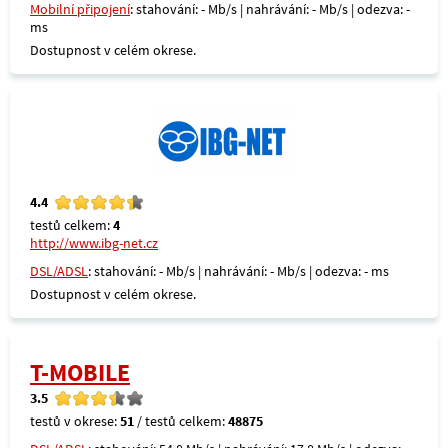
Mobilní připojení
: stahování: - Mb/s | nahrávání: - Mb/s | odezva: -
ms
Dostupnost v celém okrese.
4.4
testů celkem:
4
http://www.ibg-net.cz
DSL/ADSL
: stahování: - Mb/s | nahrávání: - Mb/s | odezva: - ms
Dostupnost v celém okrese.
T-MOBILE
3.5
testů v okrese:
51
/ testů celkem:
48875