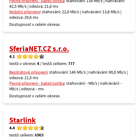
Pevné připojení - kabel/optika
: stahování: 138 Mb/s | nahrávání:
42,5 Mb/s | odezva: 21,0 ms
Mobilní připojení
: stahování: 22,0 Mb/s | nahrávání: 13,8 Mb/s |
odezva: 29,6 ms
Dostupnost v celém okrese.
SferiaNET.CZ s.r.o.
4.1
testů v okrese:
4
/ testů celkem:
777
Bezdrátové připojení
: stahování: 146 Mb/s | nahrávání: 90,0 Mb/s |
odezva: 21,5 ms
Pevné připojení - kabel/optika
: stahování: - Mb/s | nahrávání: -
Mb/s | odezva: - ms
Dostupnost v celém okrese.
Starlink
4.4
testů celkem:
6903