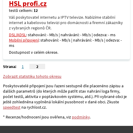
HSL profi.cz
testů celkem:
12
Váš poskytovatel internetu a IPTV televize. Nabízíme stabilní
internet a kabelovou televizi pro domácnosti a firemní zákazníky
z vybraných regionů ČR.
DSL/ADSL
: stahování: - Mb/s | nahrávání: - Mb/s | odezva: - ms
Mobilní připojení
: stahování: - Mb/s | nahrávání: - Mb/s | odezva: -
ms
Dostupnost v celém okrese.
Strana:
1
2
Zobrazit statistiku tohoto okresu
Poskytovatelé připojení jsou řazeni sestupně dle placenéno zápisu a
dalších parametrů (do kterých může patřit stav nahrání loga firmy,
počet testů, aktivita v poptávkovém systému, atd.). Při vybrané obci je
ještě zohledněna vyplněná lokální pusobnost v dané obci. Zkuste
speedtest
na rychlost.cz.
* Recenze/hodnocení jsou ověřena, viz
podmínky
.