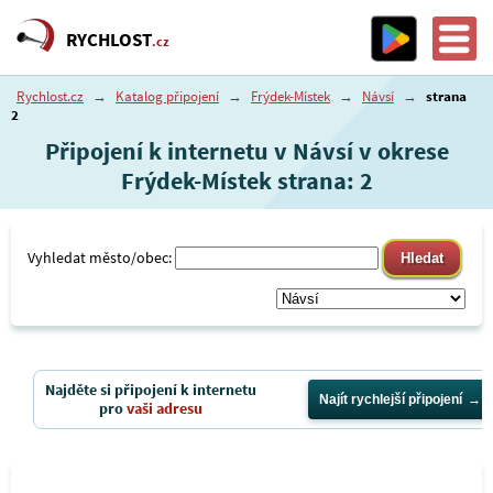
RYCHLOST
.cz
Rychlost.cz
→
Katalog připojení
→
Frýdek-Místek
→
Návsí
→
strana
2
Připojení k internetu v Návsí v okrese
Frýdek-Místek strana: 2
Vyhledat město/obec:
Najděte si připojení k internetu
Najít rychlejší připojení
pro
vaši adresu