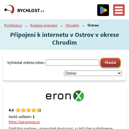
RYCHLOST
.cz
Rychlost.cz
→
Katalog připojení
→
Chrudim
→
Ostrov
Připojení k internetu v Ostrov v okrese
Chrudim
Vyhledat město/obec:
4.6
testů celkem:
1
http://isp.eronx.cz
Digitální partner - jsme plně dostupní, a rádi Vám nabídneme