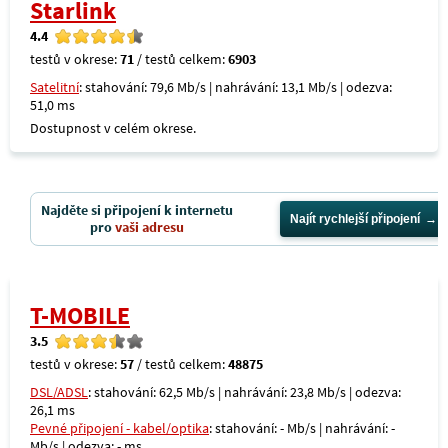
Starlink
4.4
testů v okrese:
71
/ testů celkem:
6903
Satelitní
: stahování: 79,6 Mb/s | nahrávání: 13,1 Mb/s | odezva:
51,0 ms
Dostupnost v celém okrese.
Najděte si připojení k internetu
Najít rychlejší připojení
pro
vaši adresu
T-MOBILE
3.5
testů v okrese:
57
/ testů celkem:
48875
DSL/ADSL
: stahování: 62,5 Mb/s | nahrávání: 23,8 Mb/s | odezva:
26,1 ms
Pevné připojení - kabel/optika
: stahování: - Mb/s | nahrávání: -
Mb/s | odezva: - ms