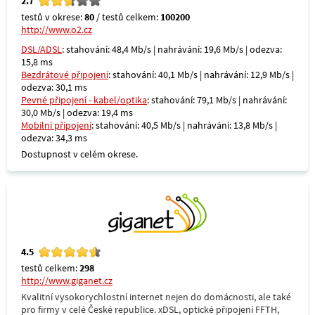
2.7
testů v okrese:
80
/ testů celkem:
100200
http://www.o2.cz
DSL/ADSL
: stahování: 48,4 Mb/s | nahrávání: 19,6 Mb/s | odezva:
15,8 ms
Bezdrátové připojení
: stahování: 40,1 Mb/s | nahrávání: 12,9 Mb/s |
odezva: 30,1 ms
Pevné připojení - kabel/optika
: stahování: 79,1 Mb/s | nahrávání:
30,0 Mb/s | odezva: 19,4 ms
Mobilní připojení
: stahování: 40,5 Mb/s | nahrávání: 13,8 Mb/s |
odezva: 34,3 ms
Dostupnost v celém okrese.
4.5
testů celkem:
298
http://www.giganet.cz
Kvalitní vysokorychlostní internet nejen do domácnosti, ale také
pro firmy v celé České republice. xDSL, optické připojení FFTH,