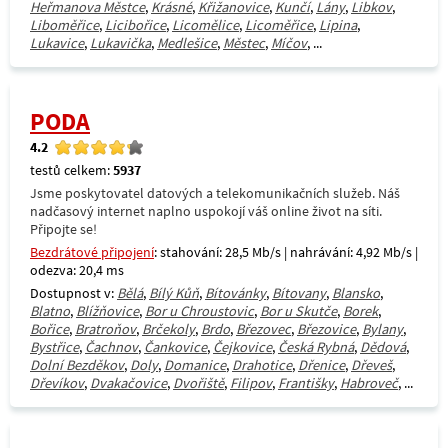
Heřmanova Městce
,
Krásné
,
Křižanovice
,
Kunčí
,
Lány
,
Libkov
,
Liboměřice
,
Licibořice
,
Licomělice
,
Licoměřice
,
Lipina
,
Lukavice
,
Lukavička
,
Medlešice
,
Městec
,
Míčov
, ...
PODA
4.2
testů celkem:
5937
Jsme poskytovatel datových a telekomunikačních služeb. Náš
nadčasový internet naplno uspokojí váš online život na síti.
Připojte se!
Bezdrátové připojení
: stahování: 28,5 Mb/s | nahrávání: 4,92 Mb/s |
odezva: 20,4 ms
Dostupnost v:
Bělá
,
Bílý Kůň
,
Bítovánky
,
Bítovany
,
Blansko
,
Blatno
,
Blížňovice
,
Bor u Chroustovic
,
Bor u Skutče
,
Borek
,
Bořice
,
Bratroňov
,
Brčekoly
,
Brdo
,
Březovec
,
Březovice
,
Bylany
,
Bystřice
,
Čachnov
,
Čankovice
,
Čejkovice
,
Česká Rybná
,
Dědová
,
Dolní Bezděkov
,
Doly
,
Domanice
,
Drahotice
,
Dřenice
,
Dřeveš
,
Dřevíkov
,
Dvakačovice
,
Dvořiště
,
Filipov
,
Františky
,
Habroveč
, ...