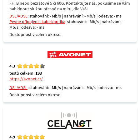
FFTB nebo bezrátové 5 či 60G. Kontaktujte nás, pokusíme se Vám
nabídnout službu přesně na míru, dle Vaši
DSL/ADSL
: stahování: - Mb/s | nahrávání: - Mb/s | odezva: - ms
Pevné připojení - kabel/optika
: stahování: - Mb/s | nahrávání: -
Mb/s | odezva: - ms
Dostupnost v celém okrese.
4.3
testů celkem:
193
https://avonet.cz/
DSL/ADSL
: stahování: - Mb/s | nahrávání: - Mb/s | odezva: - ms
Dostupnost v celém okrese.
4.9