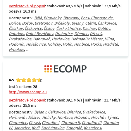
Bezdrátové připojení
: stahování: 48,5 Mb/s | nahrávání: 22,9 Mb/s |
odezva: 16,3 ms
Dostupnost v:
Bělá
,
Bítovánky
,
Bítovany
,
Bor u Chroustovic
,
Bořice
,
Bošov
,
Bratroňov
,
Brčekoly
,
Bylany
,
Ctětín
,
Čankovice
,
Částkov
,
Čejkovice
,
Čekov
,
České Lhotice
,
Dachov
,
Deblov
,
Dobrkov
,
Dolní Bezděkov
,
Drahotice
,
Dřenice
,
Dřeveš
,
Dvakačovice
,
Habroveč
,
Havlovice
,
Heřmanův Městec
,
Hlína
,
Hodonín
,
Holešovice
,
Holičky
,
Holín
,
Honbice
,
Horka
,
Hradiště
,
Hrbokov
, ...
4.5
testů celkem:
28
http://www.ecomp.eu
Bezdrátové připojení
: stahování: 39,1 Mb/s | nahrávání: 21,7 Mb/s |
odezva: 25,5 ms
Dostupnost v:
Bylany
,
Čejkovice
,
Dřenice
,
Dvakačovice
,
Heřmanův Městec
,
Holičky
,
Honbice
,
Hrbokov
,
Hrochův Týnec
,
Chotěnice
,
Chrast
,
Chrudim I
,
Chrudim II
,
Chrudim III
,
Chrudim
IV
,
Janovice
,
Kočí
,
Kochánovice
,
Konopáč
,
Kostelec u