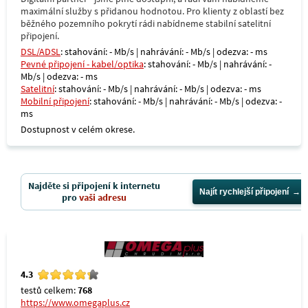
maximální služby s přidanou hodnotou. Pro klienty z oblastí bez
běžného pozemního pokrytí rádi nabídneme stabilní satelitní
připojení.
DSL/ADSL
: stahování: - Mb/s | nahrávání: - Mb/s | odezva: - ms
Pevné připojení - kabel/optika
: stahování: - Mb/s | nahrávání: -
Mb/s | odezva: - ms
Satelitní
: stahování: - Mb/s | nahrávání: - Mb/s | odezva: - ms
Mobilní připojení
: stahování: - Mb/s | nahrávání: - Mb/s | odezva: -
ms
Dostupnost v celém okrese.
Najděte si připojení k internetu
Najít rychlejší připojení
pro
vaši adresu
4.3
testů celkem:
768
https://www.omegaplus.cz