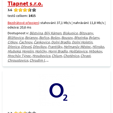
Tlapnet s.r.o.
3.6
testů celkem:
1415
Bezdrátové připojení
: stahování: 37,1 Mb/s | nahrávání: 11,8 Mb/s |
odezva: 20,6 ms
Dostupnost v:
Běstvina
,
Bílý Kámen
,
Biskupice
,
Bítovany
,
Blížňovice
,
Bojanov
,
Bořice
,
Bošov
,
Bousov
,
Březinka
,
Bylany
,
Cítkov
,
Čachnov
,
Čankovice
,
Dolní Bradlo
,
Dolní Holetín
,
Dřenice
,
Dřeveš
,
Dřevíkov
,
Františky
,
Heřmanův Městec
,
Hlinsko
,
Hluboká
,
Hoješín
,
Holičky
,
Horní Bradlo
,
Hošťalovice
,
Hrbokov
,
Hrochův Týnec
,
Hroubovice
,
Chlum
,
Chotěnice
,
Chrast
,
Chroustovice
,
Chrudim I
, ...