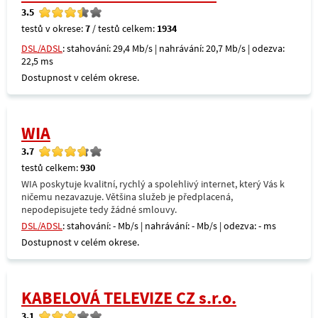
3.5
testů v okrese:
7
/ testů celkem:
1934
DSL/ADSL
: stahování: 29,4 Mb/s | nahrávání: 20,7 Mb/s | odezva:
22,5 ms
Dostupnost v celém okrese.
WIA
3.7
testů celkem:
930
WIA poskytuje kvalitní, rychlý a spolehlivý internet, který Vás k
ničemu nezavazuje. Většina služeb je předplacená,
nepodepisujete tedy žádné smlouvy.
DSL/ADSL
: stahování: - Mb/s | nahrávání: - Mb/s | odezva: - ms
Dostupnost v celém okrese.
KABELOVÁ TELEVIZE CZ s.r.o.
3.1