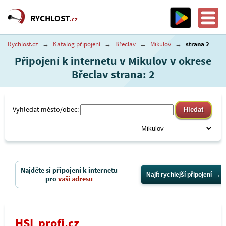
RYCHLOST
.cz
Rychlost.cz
→
Katalog připojení
→
Břeclav
→
Mikulov
→
strana 2
Připojení k internetu v Mikulov v okrese
Břeclav strana: 2
Vyhledat město/obec:
Najděte si připojení k internetu
Najít rychlejší připojení
pro
vaši adresu
HSL profi.cz