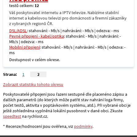
testů celkem:
12
Váš poskytovatel internetu a IPTV televize. Nabízíme stabilní
internet a kabelovou televizi pro domácnosti a firemní zákazníky
z vybraných regionů ČR.
DSL/ADSL
: stahování: - Mb/s | nahrávání: - Mb/s | odezva: - ms
Pevné připojení - kabel/optika
: stahování: - Mb/s | nahrávání: -
Mb/s | odezva: - ms
Mobilní připojení
: stahování: - Mb/s | nahrávání: - Mb/s | odezva: -
ms
Dostupnost v celém okrese.
Strana:
1
2
Zobrazit statistiku tohoto okresu
Poskytovatelé připojení jsou řazeni sestupně dle placenéno zápisu a
dalších parametrů (do kterých může patřit stav nahrání loga firmy,
počet testů, aktivita v poptávkovém systému, atd.). Při vybrané obci je
ještě zohledněna vyplněná lokální pusobnost v dané obci. Zkuste
speedtest
na rychlost.cz.
* Recenze/hodnocení jsou ověřena, viz
podmínky
.