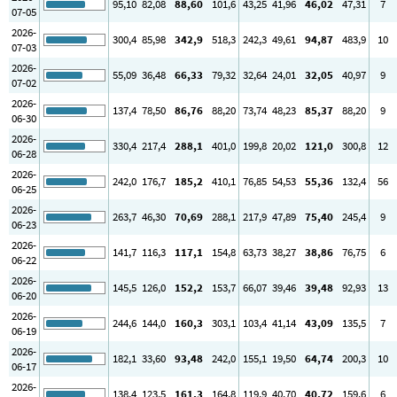
95
,10
82
,08
88
,60
101
,6
43
,25
41
,96
46
,02
47
,31
7
07-05
2026-
300
,4
85
,98
342
,9
518
,3
242
,3
49
,61
94
,87
483
,9
10
07-03
2026-
55
,09
36
,48
66
,33
79
,32
32
,64
24
,01
32
,05
40
,97
9
07-02
2026-
137
,4
78
,50
86
,76
88
,20
73
,74
48
,23
85
,37
88
,20
9
06-30
2026-
330
,4
217
,4
288
,1
401
,0
199
,8
20
,02
121
,0
300
,8
12
06-28
2026-
242
,0
176
,7
185
,2
410
,1
76
,85
54
,53
55
,36
132
,4
56
06-25
2026-
263
,7
46
,30
70
,69
288
,1
217
,9
47
,89
75
,40
245
,4
9
06-23
2026-
141
,7
116
,3
117
,1
154
,8
63
,73
38
,27
38
,86
76
,75
6
06-22
2026-
145
,5
126
,0
152
,2
153
,7
66
,07
39
,46
39
,48
92
,93
13
06-20
2026-
244
,6
144
,0
160
,3
303
,1
103
,4
41
,14
43
,09
135
,5
7
06-19
2026-
182
,1
33
,60
93
,48
242
,0
155
,1
19
,50
64
,74
200
,3
10
06-17
2026-
138
,4
123
,5
161
,3
164
,8
119
,9
40
,70
40
,72
159
,6
6