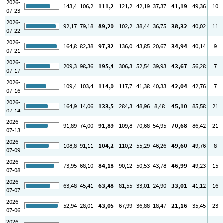
2026-
143
,4
106
,2
111
,2
121
,2
42
,19
37
,37
41
,19
49
,36
10
07-23
2026-
92
,17
79
,18
89
,20
102
,2
38
,44
36
,75
38
,32
40
,02
11
07-22
2026-
164
,8
82
,38
97
,32
136
,0
43
,85
20
,67
34
,94
40
,14
9
07-21
2026-
209
,3
98
,36
195
,4
306
,3
52
,54
39
,93
43
,67
56
,28
7
07-17
2026-
109
,4
103
,4
114
,0
117
,7
41
,38
40
,33
42
,04
42
,76
7
07-16
2026-
164
,9
14
,06
133
,5
284
,3
48
,96
8
,48
45
,10
85
,58
21
07-14
2026-
91
,89
74
,00
91
,89
109
,8
70
,68
54
,95
70
,68
86
,42
21
07-13
2026-
108
,8
91
,11
104
,2
110
,2
55
,29
46
,26
49
,60
49
,76
8
07-09
2026-
73
,95
68
,10
84
,18
90
,12
50
,53
43
,78
46
,99
49
,23
15
07-08
2026-
63
,48
45
,41
63
,48
81
,55
33
,01
24
,90
33
,01
41
,12
16
07-07
2026-
52
,94
28
,01
43
,05
67
,99
36
,88
18
,47
21
,16
35
,45
23
07-06
2026-