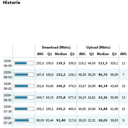
Historie
Download (Mbits)
Upload (Mbits)
AVG
Q1
Median
Q3
AVG
Q1
Median
Q3
AVG
2026-
252
,5
109
,0
139
,5
339
,5
219
,2
64
,50
111
,5
320
,1
12
08-05
2026-
187
,4
160
,6
215
,2
228
,1
48
,58
38
,25
46
,76
58
,00
7
08-03
2026-
252
,8
55
,60
106
,0
376
,5
33
,67
26
,99
40
,34
43
,68
10
08-02
2026-
344
,7
43
,15
275
,8
577
,3
34
,25
16
,62
33
,26
50
,89
13
08-01
2026-
335
,1
185
,1
335
,5
485
,5
49
,05
20
,96
33
,88
61
,98
15
07-30
2026-
90
,93
82
,44
91
,40
117
,8
29
,20
22
,31
28
,03
38
,83
9
07-24