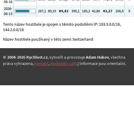
06-16
2026-
287
,1
80
,19
89
,42
395
,1
185
,2
42
,86
43
,27
256
,5
5
06-13
Tento název hostitele je spojen s těmito podsítěmi IP: 193.5.0.0/16,
144.2.0.0/16
Název hostitele používaný v této zemi: Switzerland
© 2004-2026 Rychlost.cz
, vytvořil a provozuje
Adam Haken
, všechna
práva vyhrazena,
kontakt
,
podmínky užití
.| Informace jsou orientační.