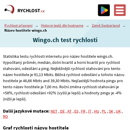
RYCHLOST
.cz
Rychlost připojení
→
Historie testů dle hostname
→
Země Switzerland
→
Název hostitele wingo.ch
Wingo.ch test rychlosti
Statistika testu rychlosti internetu pro název hostitele wingo.ch.
Vypočítaný průměr, medián, dolní kvartil a horní kvartil pro rychlost
stahování, odesílání a ping. Nejběžnější rychlost stahování pro tento
název hostitele je 91
,13
Mbits. Běžná rychlost odesílání u tohoto názvu
hostitele je 46
,66
Mbits and 39
,30
Mbits. Nejčastější hodnota pingu pro
tento název hostitele je 7
,00
ms. Roční změna rychlosti stahování je
+58%, rychlosti odesílání +92% (vyšší je lepší) a hodnoty pingu je -4%
(nižší je lepší).
Další jazykové mutace:
NET
,
DE
,
AT
,
ES
,
FR
,
IT
,
HU
,
PL
,
SK
,
UK
,
RO
Graf rychlosti názvu hostitele