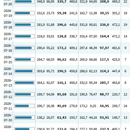
348
,9
66
,95
330
,7
460
,6
321
,9
64
,65
308
,0
469
,3
22
07-20
2026-
152
,6
23
,73
59
,38
241
,5
162
,7
11
,38
39
,15
301
,2
18
07-19
2026-
281
,9
51
,68
296
,6
445
,6
331
,8
90
,81
336
,0
472
,1
19
07-18
2026-
218
,0
33
,01
138
,8
338
,7
316
,4
87
,50
164
,4
472
,2
14
07-17
2026-
290
,4
55
,22
173
,2
409
,1
297
,4
46
,39
97
,07
461
,6
9
07-16
2026-
264
,7
68
,03
96
,62
450
,3
265
,0
68
,66
117
,5
425
,5
7
07-15
2026-
303
,6
85
,72
290
,5
459
,8
286
,0
82
,13
314
,3
447
,4
6
07-14
2026-
364
,1
92
,47
316
,1
458
,5
332
,5
95
,34
285
,7
463
,8
8
07-13
2026-
189
,7
54
,06
85
,68
181
,6
190
,5
76
,47
88
,77
220
,7
12
07-12
2026-
200
,7
26
,38
45
,69
279
,9
173
,2
9
,25
56
,95
209
,7
24
07-11
2026-
138
,2
26
,57
62
,43
193
,7
162
,7
44
,16
93
,91
148
,7
13
07-10
2026-
230
,6
91
,72
122
,0
284
,3
277
,2
93
,88
237
,9
405
,1
7