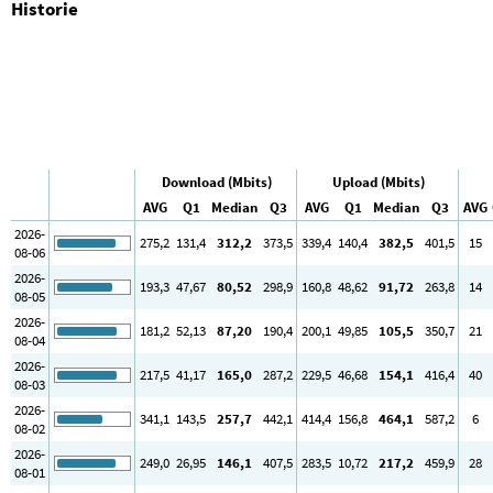
Historie
Download (Mbits)
Upload (Mbits)
AVG
Q1
Median
Q3
AVG
Q1
Median
Q3
AVG
2026-
275
,2
131
,4
312
,2
373
,5
339
,4
140
,4
382
,5
401
,5
15
08-06
2026-
193
,3
47
,67
80
,52
298
,9
160
,8
48
,62
91
,72
263
,8
14
08-05
2026-
181
,2
52
,13
87
,20
190
,4
200
,1
49
,85
105
,5
350
,7
21
08-04
2026-
217
,5
41
,17
165
,0
287
,2
229
,5
46
,68
154
,1
416
,4
40
08-03
2026-
341
,1
143
,5
257
,7
442
,1
414
,4
156
,8
464
,1
587
,2
6
08-02
2026-
249
,0
26
,95
146
,1
407
,5
283
,5
10
,72
217
,2
459
,9
28
08-01