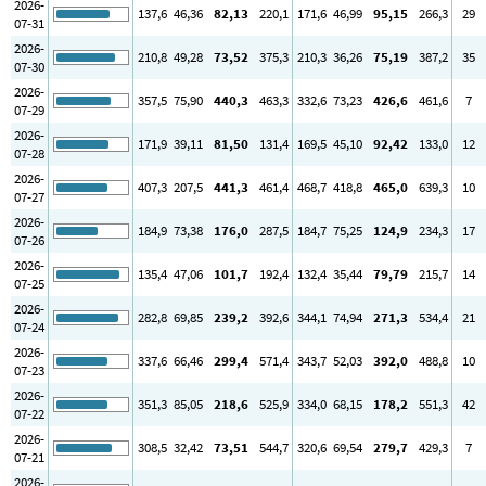
2026-
137
,6
46
,36
82
,13
220
,1
171
,6
46
,99
95
,15
266
,3
29
07-31
2026-
210
,8
49
,28
73
,52
375
,3
210
,3
36
,26
75
,19
387
,2
35
07-30
2026-
357
,5
75
,90
440
,3
463
,3
332
,6
73
,23
426
,6
461
,6
7
07-29
2026-
171
,9
39
,11
81
,50
131
,4
169
,5
45
,10
92
,42
133
,0
12
07-28
2026-
407
,3
207
,5
441
,3
461
,4
468
,7
418
,8
465
,0
639
,3
10
07-27
2026-
184
,9
73
,38
176
,0
287
,5
184
,7
75
,25
124
,9
234
,3
17
07-26
2026-
135
,4
47
,06
101
,7
192
,4
132
,4
35
,44
79
,79
215
,7
14
07-25
2026-
282
,8
69
,85
239
,2
392
,6
344
,1
74
,94
271
,3
534
,4
21
07-24
2026-
337
,6
66
,46
299
,4
571
,4
343
,7
52
,03
392
,0
488
,8
10
07-23
2026-
351
,3
85
,05
218
,6
525
,9
334
,0
68
,15
178
,2
551
,3
42
07-22
2026-
308
,5
32
,42
73
,51
544
,7
320
,6
69
,54
279
,7
429
,3
7
07-21
2026-