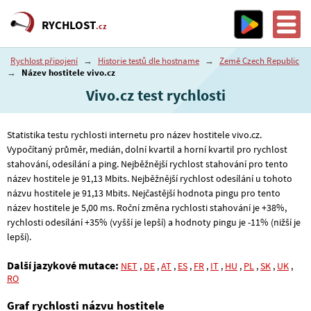
RYCHLOST
.cz
Rychlost připojení
→
Historie testů dle hostname
→
Země Czech Republic
→
Název hostitele vivo.cz
Vivo.cz test rychlosti
Statistika testu rychlosti internetu pro název hostitele vivo.cz.
Vypočítaný průměr, medián, dolní kvartil a horní kvartil pro rychlost
stahování, odesílání a ping. Nejběžnější rychlost stahování pro tento
název hostitele je 91
,13
Mbits. Nejběžnější rychlost odesílání u tohoto
názvu hostitele je 91
,13
Mbits. Nejčastější hodnota pingu pro tento
název hostitele je 5
,00
ms. Roční změna rychlosti stahování je +38%,
rychlosti odesílání +35% (vyšší je lepší) a hodnoty pingu je -11% (nižší je
lepší).
Další jazykové mutace:
NET
,
DE
,
AT
,
ES
,
FR
,
IT
,
HU
,
PL
,
SK
,
UK
,
RO
Graf rychlosti názvu hostitele