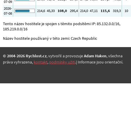
07-09
2026-
214
,6
45
,33
108
,0
295
,4
214
,0
47
,11
115
,6
319
,3
10
07-08
Tento název hostitele je spojen s těmito podsítěmi IP: 85.132.0.0/16,
185.219.0.0/16
Název hostitele používaný v této zemi: Czech Republic
© 2004-2026 Rychlost.cz
, vytvořil a provozuje
Adam Haken
, všechna
práva vyhrazena,
kontakt
,
podmínky užití
.| Informace jsou orientační.