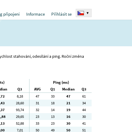
▾
g připojení
Informace
Přihlásit se
 rychlost stahování, odesílání a ping. Roční změna
ts)
Ping (ms)
dian
Q3
AVG
Q1
Median
Q3
,72
8
,18
47
33
47
61
,43
28
,60
31
18
21
34
,37
93
,74
32
14
19
44
4
,88
29
,65
23
13
16
30
,13
52
,88
33
23
30
41
,00
7
,01
50
49
50
51