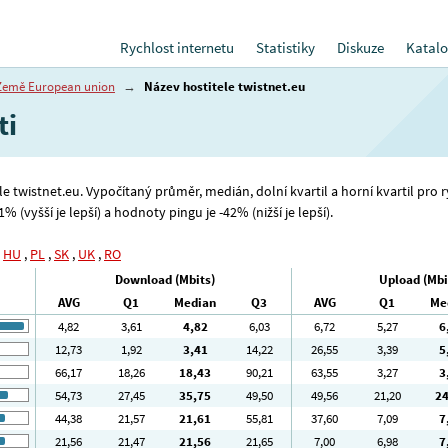
Rychlost internetu
Statistiky
Diskuze
Katalo
Země European union
→
Název hostitele twistnet.eu
ti
ele twistnet.eu. Vypočítaný průměr, medián, dolní kvartil a horní kvartil pro
 (vyšší je lepší) a hodnoty pingu je -42% (nižší je lepší).
,
HU
,
PL
,
SK
,
UK
,
RO
Download (Mbits)
Upload (Mbi
AVG
Q1
Median
Q3
AVG
Q1
Me
4
,82
3
,61
4
,82
6
,03
6
,72
5
,27
6
12
,73
1
,92
3
,41
14
,22
26
,55
3
,39
5
66
,17
18
,26
18
,43
90
,21
63
,55
3
,27
3
54
,73
27
,45
35
,75
49
,50
49
,56
21
,20
2
44
,38
21
,57
21
,61
55
,81
37
,60
7
,09
7
21
,56
21
,47
21
,56
21
,65
7
,00
6
,98
7