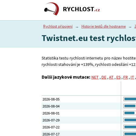
RYCHLOST
.cz
Rychlost připojení
→
Historie testů dle hostname
→
Twistnet.eu test rychlos
Statistika testu rychlosti internetu pro název hostit
rychlosti stahování je +139%, rychlosti odesílání +121%
Další jazykové mutace:
NET
,
DE
,
AT
,
ES
,
FR
,
IT
2026-08-05
2026-08-04
2026-08-01
2026-07-29
2026-07-22
2026-07-17