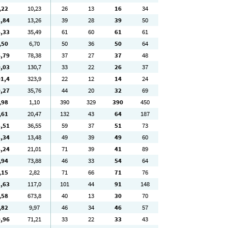
,22
10
,23
26
13
16
34
2
,84
13
,26
39
28
39
50
4
,33
35
,49
61
60
61
61
,50
6
,70
50
36
50
64
6
,79
78
,38
37
27
37
48
9
,03
130
,7
33
22
26
37
01
,4
323
,9
22
12
14
24
9
,27
35
,76
44
20
32
69
,98
1
,10
390
329
390
450
,61
20
,47
132
43
64
187
5
,51
36
,55
59
37
51
73
3
,34
13
,48
49
39
49
60
8
,24
21
,01
71
39
41
89
,94
73
,88
46
33
54
64
,15
2
,82
71
66
71
76
1
,63
117
,0
101
44
91
148
,58
673
,8
40
13
30
70
,82
9
,97
46
34
46
57
9
,96
71
,21
33
22
33
43