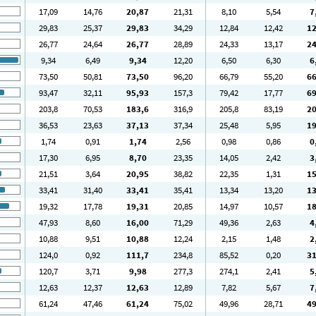
17
,09
14
,76
20
,87
21
,31
8
,10
5
,54
7
29
,83
25
,37
29
,83
34
,29
12
,84
12
,42
1
26
,77
24
,64
26
,77
28
,89
24
,33
13
,17
2
9
,34
6
,49
9
,34
12
,20
6
,50
6
,30
6
73
,50
50
,81
73
,50
96
,20
66
,79
55
,20
6
93
,47
32
,11
95
,93
157
,3
79
,42
17
,77
6
203
,8
70
,53
183
,6
316
,9
205
,8
83
,19
2
36
,53
23
,63
37
,13
37
,34
25
,48
5
,95
1
1
,74
0
,91
1
,74
2
,56
0
,98
0
,86
0
17
,30
6
,95
8
,70
23
,35
14
,05
2
,42
3
21
,51
3
,64
20
,95
38
,82
22
,35
1
,31
1
33
,41
31
,40
33
,41
35
,41
13
,34
13
,20
1
19
,32
17
,78
19
,31
20
,85
14
,97
10
,57
1
47
,93
8
,60
16
,00
71
,29
49
,36
2
,63
4
10
,88
9
,51
10
,88
12
,24
2
,15
1
,48
2
124
,0
0
,92
111
,7
234
,8
85
,52
0
,20
3
120
,7
3
,71
9
,98
277
,3
274
,1
2
,41
5
12
,63
12
,37
12
,63
12
,89
7
,82
5
,67
7
61
,24
47
,46
61
,24
75
,02
49
,96
28
,71
4