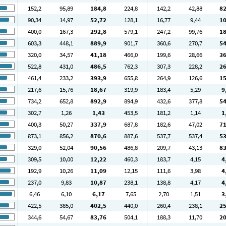
152
,2
95
,89
184
,8
224
,8
142
,2
42
,88
8
90
,34
14
,97
52
,72
128
,1
16
,77
9
,44
1
400
,0
167
,3
292
,8
579
,1
247
,2
99
,76
1
603
,3
448
,1
889
,9
901
,7
360
,6
270
,7
5
320
,0
34
,57
41
,18
466
,0
199
,6
28
,66
3
522
,8
431
,0
486
,5
762
,3
307
,3
228
,2
2
461
,4
233
,2
393
,9
655
,8
264
,9
126
,6
1
217
,6
15
,76
18
,67
319
,9
183
,4
5
,29
9
734
,2
652
,8
892
,9
894
,9
432
,6
377
,8
5
302
,7
1
,26
1
,43
453
,5
181
,2
1
,14
1
400
,3
50
,27
337
,9
687
,8
182
,6
47
,02
7
873
,1
856
,2
870
,6
887
,6
537
,7
537
,4
5
329
,0
52
,04
90
,56
486
,8
209
,7
43
,13
8
309
,5
10
,00
12
,22
460
,3
183
,7
4
,15
4
192
,9
10
,26
11
,09
12
,15
111
,6
3
,98
4
237
,0
9
,83
10
,87
238
,1
138
,8
4
,17
4
6
,46
6
,10
6
,17
7
,65
2
,70
1
,51
3
422
,5
385
,0
402
,5
440
,0
260
,4
238
,1
2
344
,6
54
,67
83
,76
504
,1
188
,3
11
,70
2