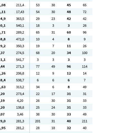
2
,08
211
,4
53
38
45
65
0
,11
17
,43
54
30
48
72
84
,9
363
,5
29
23
42
42
40
,1
540
,1
18
3
3
26
6
,71
289
,2
65
31
60
96
68
,8
472
,0
10
4
8
9
59
,2
350
,3
19
7
11
26
,37
274
,5
68
20
34
100
41
,1
541
,7
3
3
3
3
,44
271
,3
77
49
96
114
1
,26
206
,8
12
9
12
14
38
,4
538
,7
6
6
6
7
3
,63
313
,2
34
6
8
49
,20
273
,4
22
17
31
31
,19
4
,20
26
30
31
33
,20
138
,8
25
24
31
33
,07
3
,46
38
30
33
49
59
,0
281
,3
201
31
40
211
0
,95
281
,2
28
18
32
40