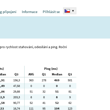
▾
g připojení
Informace
Přihlásit se
 pro rychlost stahování, odesílání a ping. Roční
ts)
Ping (ms)
dian
Q3
AVG
Q1
Median
Q3
1
,91
156
,3
363
278
469
501
7
,49
47
,58
0
0
0
0
5
,06
29
,88
51
32
51
81
02
,9
203
,3
8
8
8
9
5
,58
90
,77
52
41
52
62
,53
16
,74
111
95
104
123