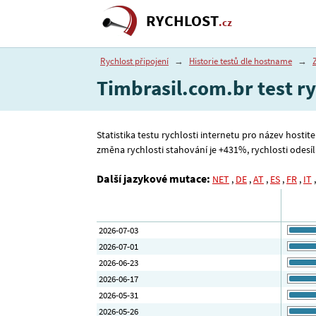
RYCHLOST
.cz
Rychlost připojení
→
Historie testů dle hostname
→
Timbrasil.com.br test ry
Statistika testu rychlosti internetu pro název hostit
změna rychlosti stahování je +431%, rychlosti odesílán
Další jazykové mutace:
NET
,
DE
,
AT
,
ES
,
FR
,
IT
2026-07-03
2026-07-01
2026-06-23
2026-06-17
2026-05-31
2026-05-26