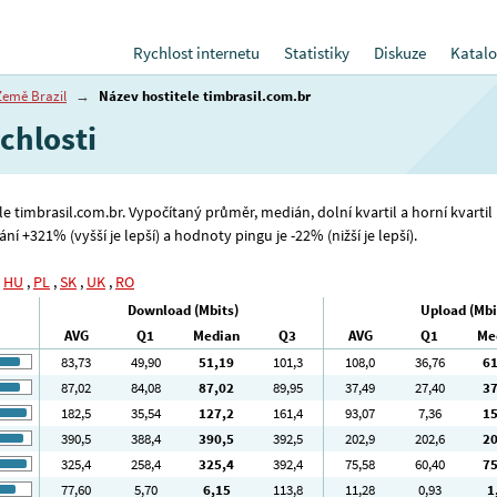
Rychlost internetu
Statistiky
Diskuze
Katalo
Země Brazil
→
Název hostitele timbrasil.com.br
chlosti
ele timbrasil.com.br. Vypočítaný průměr, medián, dolní kvartil a horní kvartil
í +321% (vyšší je lepší) a hodnoty pingu je -22% (nižší je lepší).
,
HU
,
PL
,
SK
,
UK
,
RO
Download (Mbits)
Upload (Mbi
AVG
Q1
Median
Q3
AVG
Q1
Me
83
,73
49
,90
51
,19
101
,3
108
,0
36
,76
6
87
,02
84
,08
87
,02
89
,95
37
,49
27
,40
3
182
,5
35
,54
127
,2
161
,4
93
,07
7
,36
1
390
,5
388
,4
390
,5
392
,5
202
,9
202
,6
2
325
,4
258
,4
325
,4
392
,4
75
,58
60
,40
7
77
,60
5
,70
6
,15
113
,8
11
,28
0
,93
1