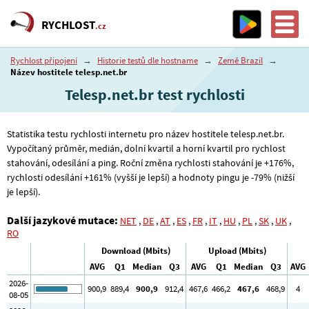
RYCHLOST
.cz
Rychlost připojení
→
Historie testů dle hostname
→
Země Brazil
→
Název hostitele telesp.net.br
Telesp.net.br test rychlosti
Statistika testu rychlosti internetu pro název hostitele telesp.net.br.
Vypočítaný průměr, medián, dolní kvartil a horní kvartil pro rychlost
stahování, odesílání a ping. Roční změna rychlosti stahování je +176%,
rychlosti odesílání +161% (vyšší je lepší) a hodnoty pingu je -79% (nižší
je lepší).
Další jazykové mutace:
NET
,
DE
,
AT
,
ES
,
FR
,
IT
,
HU
,
PL
,
SK
,
UK
,
RO
Download (Mbits)
Upload (Mbits)
AVG
Q1
Median
Q3
AVG
Q1
Median
Q3
AVG
2026-
900
,9
889
,4
900
,9
912
,4
467
,6
466
,2
467
,6
468
,9
4
08-05