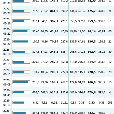
236
,9
118
,6
146
,7
310
,2
217
,8
86
,64
88
,20
284
,2
11
06-30
2026-
787
,3
715
,2
861
,0
896
,2
441
,3
421
,5
475
,2
478
,0
9
06-27
2026-
387
,1
346
,1
387
,1
428
,1
359
,5
352
,0
359
,5
366
,9
7
06-26
2026-
56
,40
26
,55
41
,38
47
,49
49
,49
19
,00
38
,14
48
,81
65
06-21
2026-
160
,5
48
,16
70
,34
227
,8
136
,5
84
,61
136
,5
188
,3
21
06-20
2026-
327
,6
37
,03
245
,1
535
,7
203
,6
34
,18
162
,4
331
,8
59
06-18
2026-
320
,6
270
,2
282
,3
351
,8
315
,0
276
,8
314
,9
353
,2
12
06-15
2026-
150
,7
105
,4
203
,2
222
,3
180
,9
115
,1
228
,5
270
,5
29
06-11
2026-
251
,8
99
,36
163
,2
469
,2
174
,0
91
,89
106
,8
321
,2
15
06-09
2026-
686
,5
561
,3
914
,3
925
,6
486
,0
376
,4
479
,6
592
,4
4
05-24
2026-
8
,31
4
,82
8
,31
11
,81
0
,33
0
,33
0
,33
0
,33
258
05-13
2026-
357
,1
343
,0
468
,3
482
,4
340
,9
288
,7
433
,7
485
,9
7