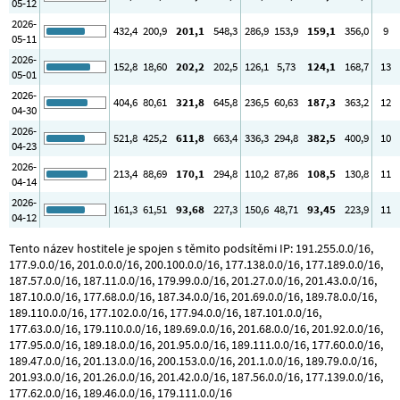
05-12
2026-
432
,4
200
,9
201
,1
548
,3
286
,9
153
,9
159
,1
356
,0
9
05-11
2026-
152
,8
18
,60
202
,2
202
,5
126
,1
5
,73
124
,1
168
,7
13
05-01
2026-
404
,6
80
,61
321
,8
645
,8
236
,5
60
,63
187
,3
363
,2
12
04-30
2026-
521
,8
425
,2
611
,8
663
,4
336
,3
294
,8
382
,5
400
,9
10
04-23
2026-
213
,4
88
,69
170
,1
294
,8
110
,2
87
,86
108
,5
130
,8
11
04-14
2026-
161
,3
61
,51
93
,68
227
,3
150
,6
48
,71
93
,45
223
,9
11
04-12
Tento název hostitele je spojen s těmito podsítěmi IP: 191.255.0.0/16,
177.9.0.0/16, 201.0.0.0/16, 200.100.0.0/16, 177.138.0.0/16, 177.189.0.0/16,
187.57.0.0/16, 187.11.0.0/16, 179.99.0.0/16, 201.27.0.0/16, 201.43.0.0/16,
187.10.0.0/16, 177.68.0.0/16, 187.34.0.0/16, 201.69.0.0/16, 189.78.0.0/16,
189.110.0.0/16, 177.102.0.0/16, 177.94.0.0/16, 187.101.0.0/16,
177.63.0.0/16, 179.110.0.0/16, 189.69.0.0/16, 201.68.0.0/16, 201.92.0.0/16,
177.95.0.0/16, 189.18.0.0/16, 201.95.0.0/16, 189.111.0.0/16, 177.60.0.0/16,
189.47.0.0/16, 201.13.0.0/16, 200.153.0.0/16, 201.1.0.0/16, 189.79.0.0/16,
201.93.0.0/16, 201.26.0.0/16, 201.42.0.0/16, 187.56.0.0/16, 177.139.0.0/16,
177.62.0.0/16, 189.46.0.0/16, 179.111.0.0/16