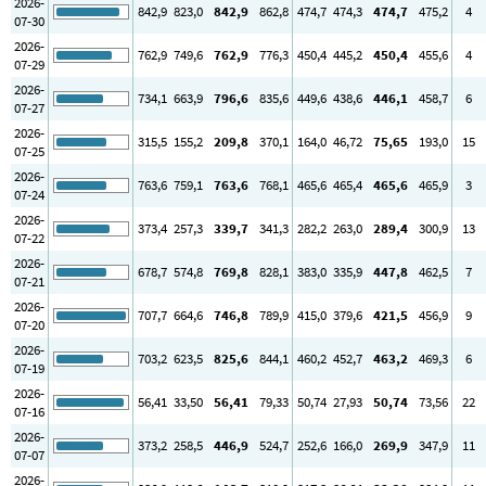
2026-
842
,9
823
,0
842
,9
862
,8
474
,7
474
,3
474
,7
475
,2
4
07-30
2026-
762
,9
749
,6
762
,9
776
,3
450
,4
445
,2
450
,4
455
,6
4
07-29
2026-
734
,1
663
,9
796
,6
835
,6
449
,6
438
,6
446
,1
458
,7
6
07-27
2026-
315
,5
155
,2
209
,8
370
,1
164
,0
46
,72
75
,65
193
,0
15
07-25
2026-
763
,6
759
,1
763
,6
768
,1
465
,6
465
,4
465
,6
465
,9
3
07-24
2026-
373
,4
257
,3
339
,7
341
,3
282
,2
263
,0
289
,4
300
,9
13
07-22
2026-
678
,7
574
,8
769
,8
828
,1
383
,0
335
,9
447
,8
462
,5
7
07-21
2026-
707
,7
664
,6
746
,8
789
,9
415
,0
379
,6
421
,5
456
,9
9
07-20
2026-
703
,2
623
,5
825
,6
844
,1
460
,2
452
,7
463
,2
469
,3
6
07-19
2026-
56
,41
33
,50
56
,41
79
,33
50
,74
27
,93
50
,74
73
,56
22
07-16
2026-
373
,2
258
,5
446
,9
524
,7
252
,6
166
,0
269
,9
347
,9
11
07-07
2026-