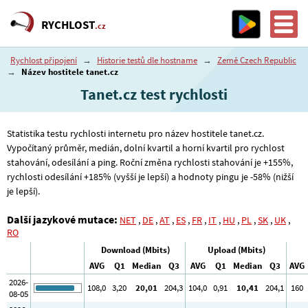
RYCHLOST
.cz
Rychlost připojení
→
Historie testů dle hostname
→
Země Czech Republic
→
Název hostitele tanet.cz
Tanet.cz test rychlosti
Statistika testu rychlosti internetu pro název hostitele tanet.cz.
Vypočítaný průměr, medián, dolní kvartil a horní kvartil pro rychlost
stahování, odesílání a ping. Roční změna rychlosti stahování je +155%,
rychlosti odesílání +185% (vyšší je lepší) a hodnoty pingu je -58% (nižší
je lepší).
Další jazykové mutace:
NET
,
DE
,
AT
,
ES
,
FR
,
IT
,
HU
,
PL
,
SK
,
UK
,
RO
Download (Mbits)
Upload (Mbits)
AVG
Q1
Median
Q3
AVG
Q1
Median
Q3
AVG
2026-
108
,0
3
,20
20
,01
204
,3
104
,0
0
,91
10
,41
204
,1
160
08-05