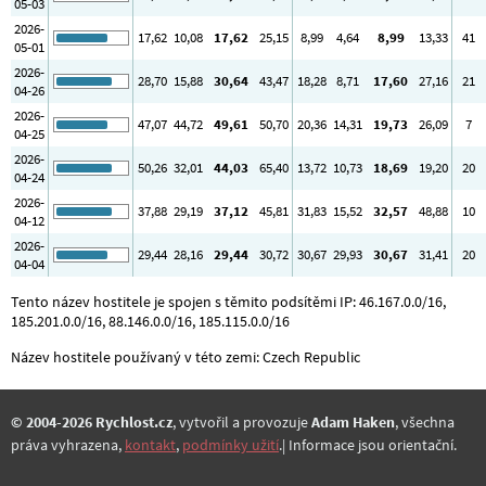
05-03
2026-
17
,62
10
,08
17
,62
25
,15
8
,99
4
,64
8
,99
13
,33
41
05-01
2026-
28
,70
15
,88
30
,64
43
,47
18
,28
8
,71
17
,60
27
,16
21
04-26
2026-
47
,07
44
,72
49
,61
50
,70
20
,36
14
,31
19
,73
26
,09
7
04-25
2026-
50
,26
32
,01
44
,03
65
,40
13
,72
10
,73
18
,69
19
,20
20
04-24
2026-
37
,88
29
,19
37
,12
45
,81
31
,83
15
,52
32
,57
48
,88
10
04-12
2026-
29
,44
28
,16
29
,44
30
,72
30
,67
29
,93
30
,67
31
,41
20
04-04
Tento název hostitele je spojen s těmito podsítěmi IP: 46.167.0.0/16,
185.201.0.0/16, 88.146.0.0/16, 185.115.0.0/16
Název hostitele používaný v této zemi: Czech Republic
© 2004-2026 Rychlost.cz
, vytvořil a provozuje
Adam Haken
, všechna
práva vyhrazena,
kontakt
,
podmínky užití
.| Informace jsou orientační.