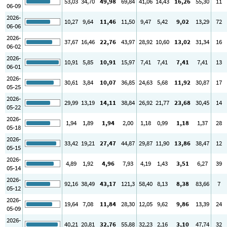
53
,03
34
,70
49
,98
69
,84
41
,06
14
,43
16
,26
55
,30
11
06-09
2026-
10
,27
9
,64
11
,46
11
,50
9
,47
5
,42
9
,02
13
,29
72
06-06
2026-
37
,67
16
,46
22
,76
43
,97
28
,92
10
,60
13
,02
31
,34
16
06-02
2026-
10
,91
5
,85
10
,91
15
,97
7
,41
7
,41
7
,41
7
,41
13
06-01
2026-
30
,61
3
,84
10
,07
36
,85
24
,63
5
,68
11
,92
30
,87
17
05-25
2026-
29
,99
13
,19
14
,11
38
,84
26
,92
21
,77
23
,68
30
,45
14
05-22
2026-
1
,94
1
,89
1
,94
2
,00
1
,18
0
,99
1
,18
1
,37
28
05-18
2026-
33
,42
19
,21
27
,47
44
,87
29
,87
11
,90
13
,86
38
,47
12
05-15
2026-
4
,89
1
,92
4
,96
7
,93
4
,19
1
,43
3
,51
6
,27
39
05-14
2026-
92
,16
38
,49
43
,17
121
,3
58
,40
8
,13
8
,38
83
,66
7
05-12
2026-
19
,64
7
,08
11
,84
28
,30
12
,05
9
,62
9
,86
13
,39
24
05-09
2026-
40
,21
20
,81
32
,76
55
,88
32
,23
2
,16
3
,10
47
,74
32