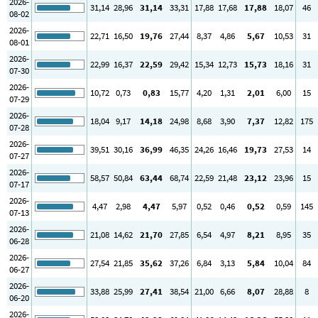
2026-
31
,14
28
,96
31
,14
33
,31
17
,88
17
,68
17
,88
18
,07
46
08-02
2026-
22
,71
16
,50
19
,76
27
,44
8
,37
4
,86
5
,67
10
,53
31
08-01
2026-
22
,99
16
,37
22
,59
29
,42
15
,34
12
,73
15
,73
18
,16
31
07-30
2026-
10
,72
0
,73
0
,83
15
,77
4
,20
1
,31
2
,01
6
,00
15
07-29
2026-
18
,04
9
,17
14
,18
24
,98
8
,68
3
,90
7
,37
12
,82
175
07-28
2026-
39
,51
30
,16
36
,99
46
,35
24
,26
16
,46
19
,73
27
,53
14
07-27
2026-
58
,57
50
,84
63
,44
68
,74
22
,59
21
,48
23
,12
23
,96
15
07-17
2026-
4
,47
2
,98
4
,47
5
,97
0
,52
0
,46
0
,52
0
,59
145
07-13
2026-
21
,08
14
,62
21
,70
27
,85
6
,54
4
,97
8
,21
8
,95
35
06-28
2026-
27
,54
21
,85
35
,62
37
,26
6
,84
3
,13
5
,84
10
,04
84
06-27
2026-
33
,88
25
,99
27
,41
38
,54
21
,00
6
,66
8
,07
28
,88
8
06-20
2026-